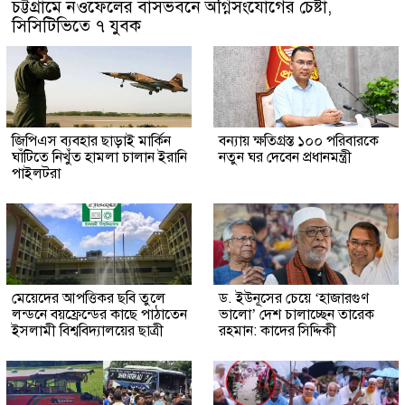
চট্টগ্রামে নওফেলের বাসভবনে অগ্নিসংযোগের চেষ্টা,
সিসিটিভিতে ৭ যুবক
জিপিএস ব্যবহার ছাড়াই মার্কিন
বন্যায় ক্ষতিগ্রস্ত ১০০ পরিবারকে
ঘাঁটিতে নিখুঁত হামলা চালান ইরানি
নতুন ঘর দেবেন প্রধানমন্ত্রী
পাইলটরা
মেয়েদের আপত্তিকর ছবি তুলে
ড. ইউনূসের চেয়ে ‘হাজারগুণ
লন্ডনে বয়ফ্রেন্ডের কাছে পাঠাতেন
ভালো’ দেশ চালাচ্ছেন তারেক
ইসলামী বিশ্ববিদ্যালয়ের ছাত্রী
রহমান: কাদের সিদ্দিকী