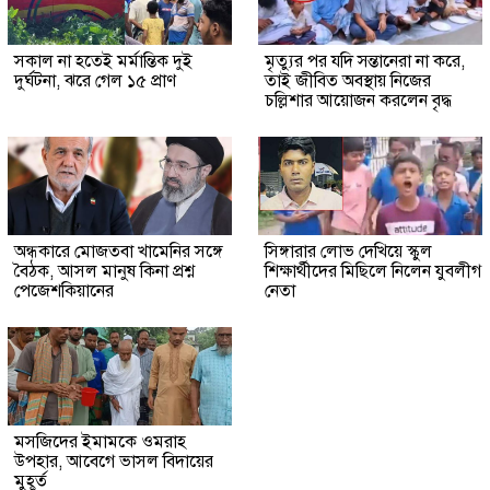
সকাল না হতেই মর্মান্তিক দুই
মৃত্যুর পর যদি সন্তানেরা না করে,
দুর্ঘটনা, ঝরে গেল ১৫ প্রাণ
তাই জীবিত অবস্থায় নিজের
চল্লিশার আয়োজন করলেন বৃদ্ধ
অন্ধকারে মোজতবা খামেনির সঙ্গে
সিঙ্গারার লোভ দেখিয়ে স্কুল
বৈঠক, আসল মানুষ কিনা প্রশ্ন
শিক্ষার্থীদের মিছিলে নিলেন যুবলীগ
পেজেশকিয়ানের
নেতা
মসজিদের ইমামকে ওমরাহ
উপহার, আবেগে ভাসল বিদায়ের
মুহূর্ত