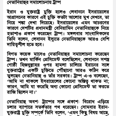
নেতানিয়াহুর সমালোচনায় ট্রাম্প
ইরান ও যুক্তরাষ্ট্র চুক্তি হলেও লেবাননে ইসরায়েলের
আগ্রাসনের কারণে এই চুক্তি কতটা আলোর মুখ দেখবে, তা
নিয়ে শঙ্কা দেখা দিয়েছে। ইসরায়েলের এমন আচরণের
কারণে দেশটির প্রধানমন্ত্রী বেনিয়ামিন নেতানিয়াহুকে নিয়ে
হতাশাও প্রকাশ করেছেন ট্রাম্প। মঙ্গলবার সাংবাদিকদের
তিনি বলেন, লেবানন ইস্যুতে নেতানিয়াহুকে আরও বেশি
দায়িত্বশীল হতে হবে।
বিগত কয়েক মাসেও নেতানিয়াহুর সমালোচনা করেছেন
ট্রাম্প। তখন মার্কিন প্রেসিডেন্ট বলেছিলেন, লেবাননে সশস্ত্র
গোষ্ঠী হিজবুল্লাহর ওপর হামলা চালিয়ে ইরানের সঙ্গে
যুক্তরাষ্ট্রের একটি চুক্তিতে পৌঁছানো আরও কঠিন করে
তুলছেন নেতানিয়াহু ও তাঁর সরকার। ট্রাম্প এ-ও বলেছেন,
‘আমি না থাকলে ইসরায়েলের কোনো অস্তিত্ব থাকত না;
কারণ, আমি যা করেছি অন্য কোনো প্রেসিডেন্ট তা করতে
রাজি ছিলেন না।’
নেতানিয়াহু অবশ্য ট্রাম্পের সঙ্গে প্রকাশ্য বিরোধ এড়িয়ে
চলার ব্যাপারে সতর্কতার পথ ধরেছেন। সোমবার ইরান-
যুক্তরাষ্ট্র চুক্তি সম্পর্কে তিনি বলেন, ‘এমন কিছু বিষয় আছে,