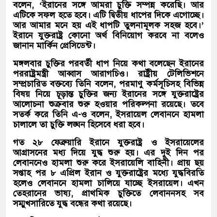
বলেন, ‘ইরানের সঙ্গে আমরা চুক্তি সম্পন্ন করেছি। আর
এটিকে সফল হতে হবে। এটি দ্বিতীয় ধাপের দিকে এগোচ্ছে।
আর আমার মনে হয় এই ধাপটি তুলনামূলক সহজ হবে।’
ইরানে যুক্তরাষ্ট্র কোনো অর্থ বিনিয়োগ করবে না বলেও
জানান মার্কিন প্রেসিডেন্ট।
মঙ্গলবার চুক্তির পরবর্তী ধাপ নিয়ে কথা বলেছেন ইরানের
পররাষ্ট্রমন্ত্রী আব্বাস আরাগচিও। রাষ্ট্রীয় টেলিভিশনে
সম্প্রচারিত বক্তব্যে তিনি বলেন, পরমাণু কর্মসূচিসহ বিভিন্ন
বিষয় নিয়ে চূড়ান্ত চুক্তির জন্য ইরানের সঙ্গে যুক্তরাষ্ট্রের
আলোচনা শুক্রবার শুরু হওয়ার পরিকল্পনা রয়েছে। তবে
সতর্ক করে তিনি এ-ও বলেন, ইসরায়েল লেবাননে হামলা
চালালে তা চুক্তি লঙ্ঘন হিসেবে ধরা হবে।
গত ২৮ ফেব্রুয়ারি ইরানে যুক্তরাষ্ট্র ও ইসরায়েলের
আগ্রাসনের মধ্য দিয়ে যুদ্ধ শুরু হয়। এর দুই দিন পর
লেবাননেও হামলা শুরু করে ইসরায়েলি বাহিনী। প্রায় ছয়
সপ্তাহ পর ৮ এপ্রিল ইরান ও যুক্তরাষ্ট্রের মধ্যে যুদ্ধবিরতি
হলেও লেবাননে হামলা চালিয়ে যাচ্ছে ইসরায়েল। এখন
তেহরানের ভাষ্য, প্রাথমিক চুক্তিতে লেবাননসহ সব
সম্মুখসারিতে যুদ্ধ বন্ধের কথা রয়েছে।