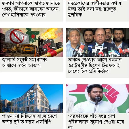
জনগণ আপনাকে স্বাগত জানাতে
মতপ্রকাশের স্বাধীনতার অর্থ যা
প্রস্তুত, কীভাবে আসবেন আসেন:
ইচ্ছা তাই বলা নয়: রাষ্ট্রদূত
শেখ হাসিনাকে পরওয়ার
মুশফিক
জ্বালানি সংকট সমাধানের
ভারতে নেওয়ার আগে বর্তমান
আশ্বাসে স্বস্তির আভাস
স্বরাষ্ট্রমন্ত্রীও ছিলেন টিএফআই
সেলে: চিফ প্রসিকিউটর
পাওনা না মিটিয়েই বাংলাদেশে
‘সরকারকে পাঁচ বছর দেশ
অর্ডার স্থগিত করল এলপিপি
পরিচালনার সুযোগ দেওয়া হবে
না’