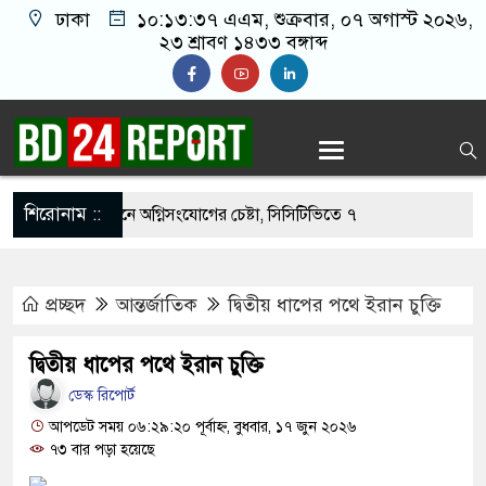
ঢাকা
১০:১৩:৩৮ এএম
, শুক্রবার, ০৭ অগাস্ট ২০২৬,
২৩ শ্রাবণ ১৪৩৩ বঙ্গাব্দ
শিরোনাম ::
নওফেলের বাসভবনে অগ্নিসংযোগের চেষ্টা, সিসিটিভিতে ৭
প্রচ্ছদ
আন্তর্জাতিক
দ্বিতীয় ধাপের পথে ইরান চুক্তি
ার ছাড়াই মার্কিন ঘাঁটিতে নিখুঁত হামলা চালান ইরানি
দ্বিতীয় ধাপের পথে ইরান চুক্তি
ডেস্ক রিপোর্ট
্রস্ত ১০০ পরিবারকে নতুন ঘর দেবেন প্রধানমন্ত্রী
আপডেট সময় ০৬:২৯:২০ পূর্বাহ্ন, বুধবার, ১৭ জুন ২০২৬
্তিকর ছবি তুলে লন্ডনে বয়ফ্রেন্ডের কাছে পাঠাতেন
৭৩ বার পড়া হয়েছে