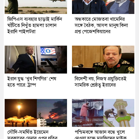
জিপিএস ব্যবহার ছাড়াই মার্কিন
অন্ধকারে মোজতবা খামেনির
ঘাঁটিতে নিখুঁত হামলা চালান
সঙ্গে বৈঠক, আসল মানুষ কিনা
ইরানি পাইলটরা
প্রশ্ন পেজেশকিয়ানের
ইরান যুদ্ধ ‘খুব শিগগির’ শেষ
বিদেশী নয়, নিজস্ব প্রযুক্তিতেই
হতে পারে: ট্রাম্প
সামরিক শ্রেষ্ঠত্ব ইরানের
সৌদি-সমর্থিত ইয়েমেন
পশ্চিমবঙ্গে আজান বন্ধে খুলে
সরকারের সেনার ওপর হুতির
নেওয়া হচ্ছে মসজিদের মাইক