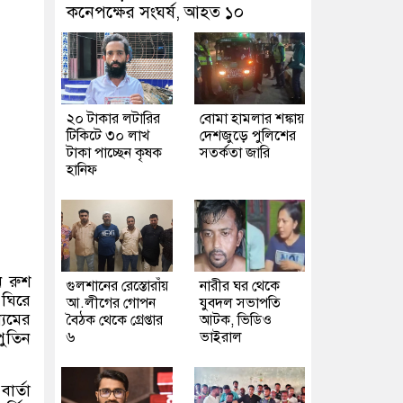
কনেপক্ষের সংঘর্ষ, আহত ১০
২০ টাকার লটারির
বোমা হামলার শঙ্কায়
টিকিটে ৩০ লাখ
দেশজুড়ে পুলিশের
টাকা পাচ্ছেন কৃষক
সতর্কতা জারি
হানিফ
ন রুশ
গুলশানের রেস্তোরাঁয়
নারীর ঘর থেকে
 ঘিরে
আ.লীগের গোপন
যুবদল সভাপতি
্যমের
বৈঠক থেকে গ্রেপ্তার
আটক, ভিডিও
পুতিন
৬
ভাইরাল
ার্তা