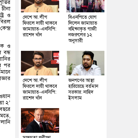
র্তির
চীনা
ট্র ও
দেশে আ.লীগ
বিএনপিতে যোগ
ে বিরল
ফিরলে দায়ী থাকবে
দিলেন জামায়াত
ন্দ্র
জামায়াত-এনসিপি:
বহিষ্কাকৃত গাজী
রাশেদ খাঁন
নজরুলের ১২
অনুসারী
তিক ও
 বন্ধ
ালানির
ুর পর
তমানে
জ্ঞার
দেশে আ.লীগ
জনগণের আস্থা
ফিরলে দায়ী থাকবে
হারিয়েছে বর্তমান
জামায়াত-এনসিপি:
সরকার: নাহিদ
ওয়ান
রাশেদ খাঁন
ইসলাম
়া ২
’
 বছরে
 মতে
,
ালানি
সক্ষমতা পরীক্ষা