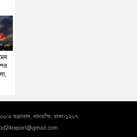
মেন
ওপর
মলা,
০/এ শুক্রাবাদ, ধানমন্ডি, ঢাকা-১২০৭
bd24report@gmail.com