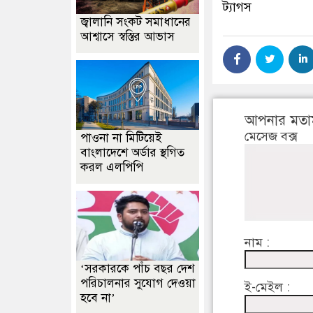
ট্যাগস
জ্বালানি সংকট সমাধানের
আশ্বাসে স্বস্তির আভাস
আপনার মতা
মেসেজ বক্স
পাওনা না মিটিয়েই
বাংলাদেশে অর্ডার স্থগিত
করল এলপিপি
নাম :
‘সরকারকে পাঁচ বছর দেশ
পরিচালনার সুযোগ দেওয়া
ই-মেইল :
হবে না’