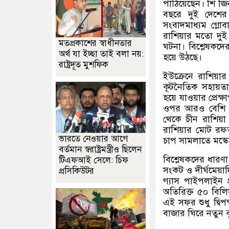
পাঠিয়েছেন। শি জিন
বছরে দুই দেশে
সংবাদমাধ্যম গ্ল
রাশিয়ার মতো দুই প্
মতপ্রকাশের স্বাধীনতার
ঘটনা। বিশ্লেষকদে
অর্থ যা ইচ্ছা তাই বলা নয়:
হয়ে উঠছে।
রাষ্ট্রদূত মুশফিক
ইউক্রেনে রাশিয়া
কূটনৈতিক সহায়তা 
হয়ে যাওয়ার প্রেক্
ওপর আরও বেশি ন
থেকে চীন রাশিয়া 
রাশিয়ার মোট র
ভারতে নেওয়ার আগে
চাপ সামলাতে মস্কোর
বর্তমান স্বরাষ্ট্রমন্ত্রীও ছিলেন
বিশ্লেষকদের ধারণা
টিএফআই সেলে: চিফ
সংকট ও দীর্ঘমেয়াদি
প্রসিকিউটর
গ্যাস পাইপলাইন প
অতিরিক্ত ৫০ বিলি
এই সফর শুধু দ্বিপক্
বাজার ঘিরে নতুন ক