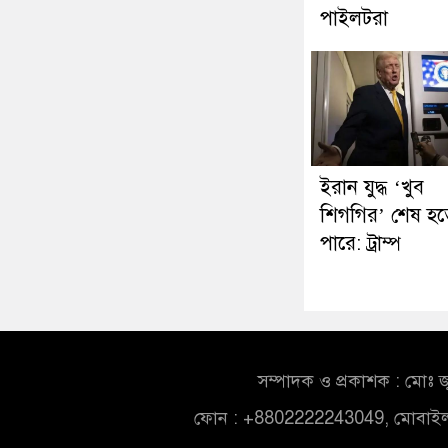
পাইলটরা
ইরান যুদ্ধ ‘খুব
শিগগির’ শেষ হত
পারে: ট্রাম্প
সম্পাদক ও প্রকাশক : মোঃ জ
ফোন : +8802222243049, মোবাই