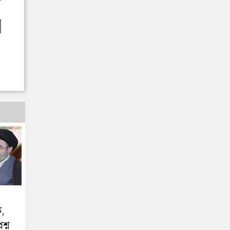
ক,
শ্ন