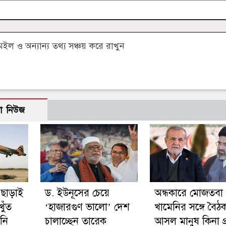
 ও অন্যান্য তথ্য সঞ্চয় করে রাখুন
ো নিউজ
 ছাড়াই
ড. ইউনূসের চেয়ে
অন্ধকারে মোজতবা
খুঁত
‘হাজারগুণ ভালো’ দেশ
খামেনির সঙ্গে বৈঠ
নি
চালাচ্ছেন তারেক
আসল মানুষ কিনা প্র