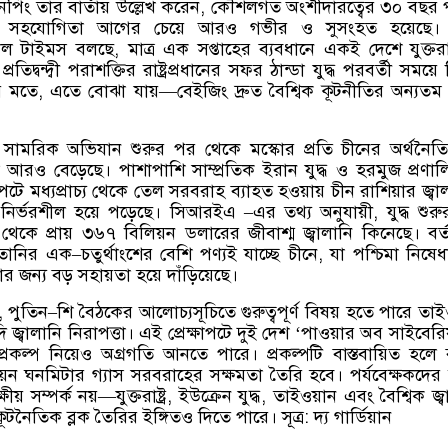
পিং তার বার্তায় উল্লেখ করেন
,
কৌশলগত অংশীদারত্বের ৩০ বছর পূ
র সহযোগিতা আগের চেয়ে আরও গভীর ও সুসংহত হয়েছে। 
োবাল টাইমস বলছে
,
মাত্র এক সপ্তাহের ব্যবধানে একই দেশে যুক্তরাষ্
রতিদ্বন্দ্বী পরাশক্তির রাষ্ট্রপ্রধানের সফর ঠান্ডা যুদ্ধ পরবর্তী সময়
র মতে
,
এতে বোঝা যায়
—
বেইজিং দ্রুত বৈশ্বিক কূটনীতির অন্যতম কে
র সামরিক অভিযান শুরুর পর থেকে মস্কোর প্রতি চীনের অর্থনৈ
আরও বেড়েছে। পাশাপাশি সাম্প্রতিক ইরান যুদ্ধ ও হরমুজ প্রণালি
ষাপটে মধ্যপ্রাচ্য থেকে তেল সরবরাহ ব্যাহত হওয়ায় চীন রাশিয়ার জ্ব
ির্ভরশীল হয়ে পড়েছে। সিআরইএ
–
এর তথ্য অনুযায়ী
,
যুদ্ধ শুর
থেকে প্রায় ৩৬৭ বিলিয়ন ডলারের জীবাশ্ম জ্বালানি কিনেছে। বর্
ফতানির এক
–
চতুর্থাংশের বেশি পণ্যই যাচ্ছে চীনে
,
যা পশ্চিমা নিষেধা
 জন্য বড় সহায়তা হয়ে দাঁড়িয়েছে।
,
পুতিন
–
শি বৈঠকের আলোচ্যসূচিতে গুরুত্বপূর্ণ বিষয় হতে পারে তাই
 জ্বালানি নিরাপত্তা। এই প্রেক্ষাপটে দুই দেশ
‘
পাওয়ার অব সাইবেরিয
্রকল্প নিয়েও অগ্রগতি আনতে পারে। প্রকল্পটি বাস্তবায়িত হলে
য়ন ঘনমিটার গ্যাস সরবরাহের সক্ষমতা তৈরি হবে। পর্যবেক্ষকদের
ষীয় সম্পর্ক নয়
—
যুক্তরাষ্ট্র
,
ইউক্রেন যুদ্ধ
,
তাইওয়ান এবং বৈশ্বিক জ্ব
ূটনৈতিক ব্লক তৈরির ইঙ্গিতও দিতে পারে। সূত্র
:
দ্য গার্ডিয়ান