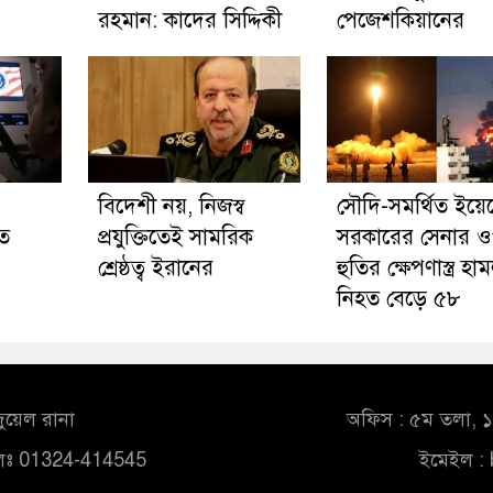
রহমান: কাদের সিদ্দিকী
পেজেশকিয়ানের
বিদেশী নয়, নিজস্ব
সৌদি-সমর্থিত ইয়ে
ে
প্রযুক্তিতেই সামরিক
সরকারের সেনার 
শ্রেষ্ঠত্ব ইরানের
হুতির ক্ষেপণাস্ত্র হা
নিহত বেড়ে ৫৮
ুয়েল রানা
অফিস : ৫ম তলা, ১০
লঃ 01324-414545
ইমেইল :