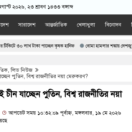
গাস্ট ২০২৬, ২৩ শ্রাবণ ১৪৩৩ বঙ্গাব্দ
াদেশ
সারাদেশ
আন্তর্জাতিক
খেলাধুলা
বিনোদন
 লাখ টাকা পাচ্ছেন কৃষক হানিফ
বোমা হামলার শঙ্কায় দেশজুড়ে পুলিশের
াপতি আটক, ভিডিও ভাইরাল
াতিক
,
লিড নিউজ
জামায়াত বহিষ্কাকৃত গাজী নজরুলের ১২ অনুসারী
যাচ্ছেন পুতিন, বিশ্ব রাজনীতির নয়া মেরুকরণ?
ছে বর্তমান সরকার: নাহিদ ইসলাম
েই চীন যাচ্ছেন পুতিন, বিশ্ব রাজনীতির নয়া
আপডেট সময় ১০:৩২:০৯ পূর্বাহ্ন, মঙ্গলবার, ১৯ মে ২০২৬
েছে