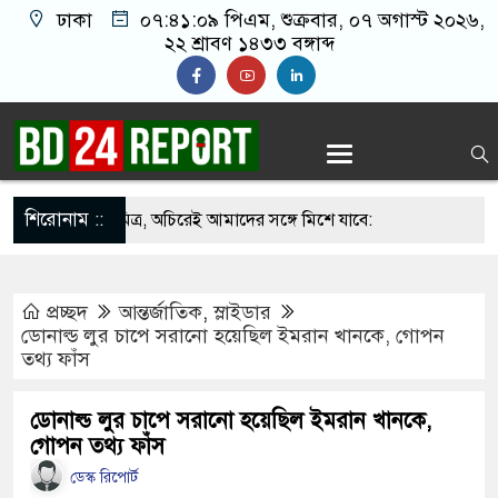
ঢাকা
০৭:৪১:১০ পিএম
, শুক্রবার, ০৭ অগাস্ট ২০২৬,
২২ শ্রাবণ ১৪৩৩ বঙ্গাব্দ
শিরোনাম ::
 নয় আমাদের মিত্র, অচিরেই আমাদের সঙ্গে মিশে যাবে:
ি
প্রচ্ছদ
আন্তর্জাতিক
,
স্লাইডার
র ইমামতি নয়, জাতির দায়িত্ব নিতে হবে ওলামায়ে
ডোনাল্ড লুর চাপে সরানো হয়েছিল ইমরান খানকে, গোপন
তথ‍্য ফাঁস
ুদ্দীন
 মসজিদ থেকে খুলে ফেলা হচ্ছে মাইক, শুভেন্দু বলছেন-
ডোনাল্ড লুর চাপে সরানো হয়েছিল ইমরান খানকে,
গোপন তথ‍্য ফাঁস
দেশ’
ডেস্ক রিপোর্ট