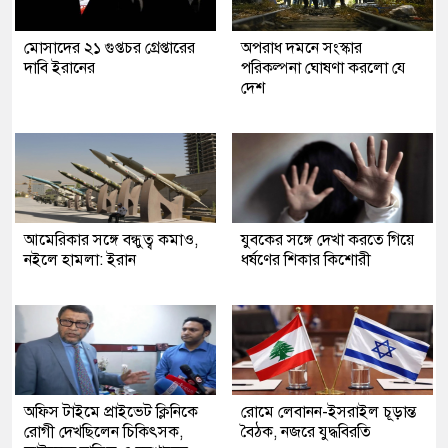
মোসাদের ২১ গুপ্তচর গ্রেপ্তারের
অপরাধ দমনে সংস্কার
দাবি ইরানের
পরিকল্পনা ঘোষণা করলো যে
দেশ
আমেরিকার সঙ্গে বন্ধুত্ব কমাও,
যুবকের সঙ্গে দেখা করতে গিয়ে
নইলে হামলা: ইরান
ধর্ষণের শিকার কিশোরী
অফিস টাইমে প্রাইভেট ক্লিনিকে
রোমে লেবানন-ইসরাইল চূড়ান্ত
রোগী দেখছিলেন চিকিৎসক,
বৈঠক, নজরে যুদ্ধবিরতি