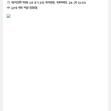
থে সবাইকে ঐক্যবদ্ধ থাকার আহ্বান পানিসম্পদমন্ত্রীর
আপডেট সময় ০৪:৪৭:৫৩ অপরাহ্ন, মঙ্গলবার, ১৯ মে ২০২৬
১৫৩ বার পড়া হয়েছে
ে মেহেরপুরে জামায়াতের স্মারকলিপি
কে ব্যবহার করতে চায় ভারত: রাশেদ প্রধান
নলাইন ক্যাসিনো মাস্টারমাইন্ড ওয়াসিম হালদার গ্রেপ্তার
র ‘জঙ্গিবাদের ন্যারেটিভ’ পুরনো রাজনীতি : পররাষ্ট্র
নির্বাচনের ভোটার তালিকা প্রকাশ, ভোট দেবেন ৩৪৯ এমপি
 পাকিস্তানি হাইকমিশনারের বাসভবনে আগুন, আইসিইউতে