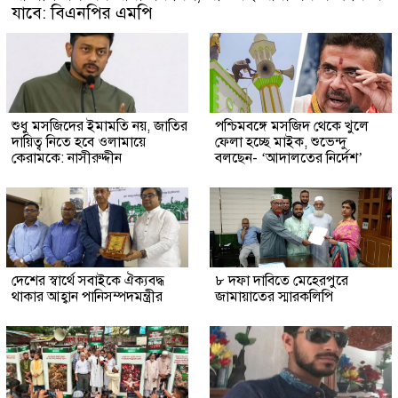
যাবে: বিএনপির এমপি
শুধু মসজিদের ইমামতি নয়, জাতির
পশ্চিমবঙ্গে মসজিদ থেকে খুলে
দায়িত্ব নিতে হবে ওলামায়ে
ফেলা হচ্ছে মাইক, শুভেন্দু
কেরামকে: নাসীরুদ্দীন
বলছেন- ‘আদালতের নির্দেশ’
দেশের স্বার্থে সবাইকে ঐক্যবদ্ধ
৮ দফা দাবিতে মেহেরপুরে
থাকার আহ্বান পানিসম্পদমন্ত্রীর
জামায়াতের স্মারকলিপি