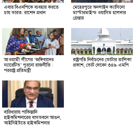
এবার বিএনপিকে ব্যবহার করতে
মেহেরপুরে অনলাইন ক্যাসিনো
চায় ভারত: রাশেদ প্রধান
মাস্টারমাইন্ড ওয়াসিম হালদার
গ্রেপ্তার
আওয়ামী লীগের ‘জঙ্গিবাদের
রাষ্ট্রপতি নির্বাচনের ভোটার তালিকা
ন্যারেটিভ’ পুরনো রাজনীতি :
প্রকাশ, ভোট দেবেন ৩৪৯ এমপি
পররাষ্ট্র প্রতিমন্ত্রী
বারিধারায় পাকিস্তানি
হাইকমিশনারের বাসভবনে আগুন,
আইসিইউতে হাইকমিশনার