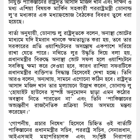
নিযুক্ত পাকিস্তানের রাষ্ট্রদূত আসাদ মজিদ খান এবং দক্ষিণ ও
মধ্য এশিয়া বিষয়ক মার্কিন সহকারী পররাষ্ট্রমন্ত্রী ডোনাল্ড
লু
’
র মধ্যকার এক মধ্যাহ্নভোজ বৈঠকের বিবরণ তুলে ধরা
হয়েছে।
বার্তা অনুযায়ী
,
ডোনাল্ড লু রাষ্ট্রদূতকে বলেন
,
অনাস্থা ভোটের
মাধ্যমে যদি ইমরান খানকে ক্ষমতাচ্যুত করা হয়
,
তবে তার
সরকারের প্রতি ওয়াশিংটনের অসন্তোষ একপাশে সরিয়ে
রাখা যেতে পারে। নথিতে লুর উদ্ধৃতি দিয়ে বলা হয়
,
প্রধানমন্ত্রীর বিরুদ্ধে অনাস্থা ভোট সফল হলে ওয়াশিংটনে
সবকিছু ক্ষমা করে দেওয়া হবে
,
কারণ রাশিয়া সফরটিকে
প্রধানমন্ত্রীর ব্যক্তিগত সিদ্ধান্ত হিসেবেই দেখা হচ্ছে। তিনি
আরও বলেন
,
অন্যথায়
,
সামনে এগোনো কঠিন হবে। রাষ্ট্রদূত
আসাদ মজিদ খান তার মূল্যায়নে উল্লেখ করেন
,
ডোনাল্ড লু
‘
হোয়াইট হাউসের সুস্পষ্ট অনুমোদন ছাড়া এমন কঠোর
অবস্থান নিতে পারতেন না
’
এবং তিনি
‘
পাকিস্তানের
অভ্যন্তরীণ রাজনৈতিক প্রক্রিয়া নিয়ে অসময়ে মন্তব্য
করেছেন।
’
‘
গোপনীয়
,
প্রচার নিষেধ
’
হিসেবে চিহ্নিত ওই বার্তাটি
পাকিস্তানের প্রধানমন্ত্রীর সচিব
,
পররাষ্ট্র সচিব
,
সেনাপ্রধান
,
আইএসআই মহাপরিচালক এবং সংশ্লিষ্ট নিরাপত্তা