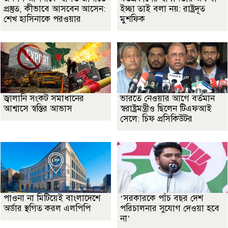
প্রস্তুত, কীভাবে আসবেন আসেন:
ইচ্ছা তাই বলা নয়: রাষ্ট্রদূত
শেখ হাসিনাকে পরওয়ার
মুশফিক
জ্বালানি সংকট সমাধানের
ভারতে নেওয়ার আগে বর্তমান
আশ্বাসে স্বস্তির আভাস
স্বরাষ্ট্রমন্ত্রীও ছিলেন টিএফআই
সেলে: চিফ প্রসিকিউটর
পাওনা না মিটিয়েই বাংলাদেশে
‘সরকারকে পাঁচ বছর দেশ
অর্ডার স্থগিত করল এলপিপি
পরিচালনার সুযোগ দেওয়া হবে
না’