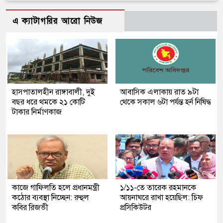
এ ক্যাটাগরির আরো নিউজ
হাসপাতালহীন রাঙ্গাবালী, দুই
আবাসিক এলাকায় রাত ৯টা
বছর ধরে থমকে ২১ কোটি
থেকে সকাল ৬টা পর্যন্ত হর্ন নিষিদ্ধ
টাকার নির্মাণকাজ
কাজে গাফিলতি হলে প্রধানমন্ত্রী
১/১১-তে তারেক রহমানকে
কঠোর ব্যবস্থা নিচ্ছেন: রুহুল
আয়নাঘরে রাখা হয়েছিল: চিফ
কবির রিজভী
প্রসিকিউটর