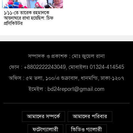
১/১১-তে তারেক রহমানকে
আয়নাঘরে রাখা হয়েছিল: চিফ
প্রসিকিউটর
সম্পাদক ও প্রকাশক : মোঃ জুয়েল রানা
ফোন : +8802222243049, মোবাইলঃ 01324-414545
অফিস : ৫ম তলা, ১০০/এ শুক্রাবাদ, ধানমন্ডি, ঢাকা-১২০৭
ইমেইল :
bd24report@gmail.com
আমাদের সম্পর্কে
আমাদের পরিবার
ফটোগ্যালারী
ভিডিও গ্যালারী