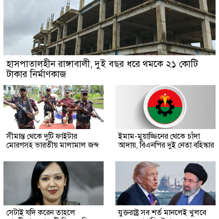
হাসপাতালহীন রাঙ্গাবালী, দুই বছর ধরে থমকে ২১ কোটি
টাকার নির্মাণকাজ
সীমান্ত থেকে দুটি ফাইটার
ইমাম-মুয়াজ্জিনের থেকে চাঁদা
মোরগসহ ভারতীয় মালামাল জব্দ
আদায়, বিএনপির দুই নেতা বহিস্কার
সেটাই যদি করেন তাহলে
যুক্তরাষ্ট্র সব শর্ত মানলেই খুলবে