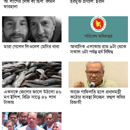
আ.লীগের দোষ কী ছিল: রুমিন
হরমুজ প্রণালি: ইরান
ফারহানা
মারা গেলেন লিওনেল মেসির বাবা
আবাসিক এলাকায় রাত ৯টা থেকে
সকাল ৬টা পর্যন্ত হর্ন নিষিদ্ধ
একসঙ্গে জেলের জালে উঠলো ৪৬
কাজে গাফিলতি হলে প্রধানমন্ত্রী
মণ ইলিশ, বিক্রি সাড়ে ৪৮ লাখ
কঠোর ব্যবস্থা নিচ্ছেন: রুহুল কবির
টাকায়
রিজভী