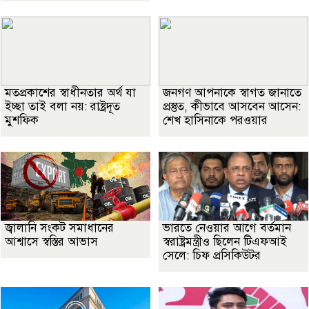
মতপ্রকাশের স্বাধীনতার অর্থ যা
জনগণ আপনাকে স্বাগত জানাতে
ইচ্ছা তাই বলা নয়: রাষ্ট্রদূত
প্রস্তুত, কীভাবে আসবেন আসেন:
মুশফিক
শেখ হাসিনাকে পরওয়ার
জ্বালানি সংকট সমাধানের
ভারতে নেওয়ার আগে বর্তমান
আশ্বাসে স্বস্তির আভাস
স্বরাষ্ট্রমন্ত্রীও ছিলেন টিএফআই
সেলে: চিফ প্রসিকিউটর