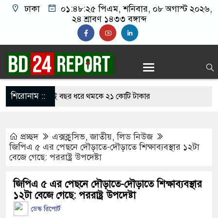
ঢাকা
০১:৪৮:২৬ পিএম
, শনিবার, ০৮ অগাস্ট ২০২৬,
২৪ শ্রাবণ ১৪৩৩ বঙ্গাব্দ
শিরোনাম ::
 রাঙ্গাবালী, দুই বছর ধরে থমকে ২১ কোটি টাকার
প্রচ্ছদ
এক্সক্লুসিভ
,
জাতীয়
,
লিড নিউজ
ে দুটি ফাইটার মোরগসহ ভারতীয় মালামাল জব্দ
জিপিএ ৫ এর পেছনে দৌড়াতে-দৌড়াতে শিক্ষাব্যবস্থার ১২টা
বেজে গেছে: পররাষ্ট্র উপদেষ্টা
িনের থেকে চাঁদা আদায়, বিএনপির দুই নেতা বহিস্কার
রেন তাহলে আ.লীগের দোষ কী ছিল: রুমিন ফারহানা
জিপিএ ৫ এর পেছনে দৌড়াতে-দৌড়াতে শিক্ষাব্যবস্থার
১২টা বেজে গেছে: পররাষ্ট্র উপদেষ্টা
সব শর্ত মানলেই খুলবে হরমুজ প্রণালি: ইরান
ডেস্ক রিপোর্ট