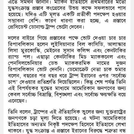
এতে সমর্থন জানান। মার্কিন ইতিহাসে প্রথমবারের মতো
যুদ্ধসংক্রান্ত প্রস্তাব কংগ্রেসের উভয় কক্ষে সফলভাবে পাস
হয়েছে। যদিও এটি মূলত একটি প্রতীকী পদক্ষেপ হওয়ার
সম্ভাবনা বেশি। কারণ ধারণা করা হচ্ছে
,
এ প্রস্তাবে
প্রেসিডেন্ট ডোনাল্ড ট্রাম্প ভেটো দেবেন।
দলের বাইরে গিয়ে প্রস্তাবের পক্ষে ভোট দেওয়া চার চার
রিপাবলিকান হলেন লুইসিয়ানার বিল কাসিডি
,
আলাস্কার
লিসা মুরকোস্কি
,
মেইনের সুসান কলিন্স এবং কেনটাকির
র‍্যান্ড পল। এছাড়া কেনটাকির মিচ ম্যাককনেল এবং
পেনসিলভেনিয়ার ডেভ ম্যাককরমিক নামের দুজন
রিপাবলিকান ভোট দেননি। ডেমোক্রেট নেতা চাক শুমার
বলেন
,
বছরের পর বছর ধরে ট্রাম্প ইরানের ওপর
‘
সর্বোচ্চ
চাপ
’
দেওয়ার প্রতিশ্রুতি দিয়েছিলেন। কিন্তু শেষ পর্যন্ত তিনি
এই বিপর্যয়কর যুদ্ধের মাধ্যমে আমেরিকান জনগণের জন্য
কেবল সর্বোচ্চ বিভ্রান্তি
,
বিশৃঙ্খলা এবং সর্বোচ্চ ক্ষয়ক্ষতি বয়ে
এনেছেন।
তিনি বলেন
,
ট্রাম্পের এই ঐতিহাসিক ভুলের জন্য যুক্তরাষ্ট্রের
জনগণকে চড়া মূল্য দিতে হয়েছে। এ ঘটনা আমেরিকার
ইতিহাসের অন্যতম নিকৃষ্ট পদক্ষেপ হিসেবে ইতিহাসে লেখা
থাকবে। যুদ্ধ সংক্রান্ত এ প্রস্তাবে ইরানের বিরুদ্ধে শত্রুতা বন্ধ