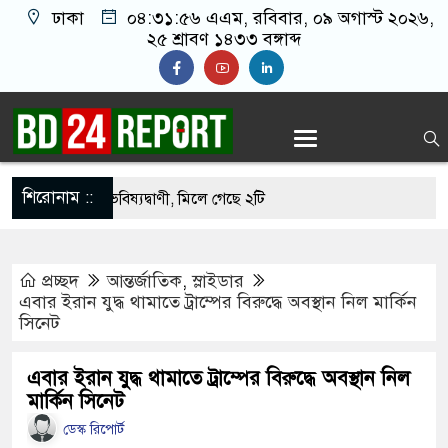
ঢাকা
০৪:৩১:৫৭ এএম
, রবিবার, ০৯ অগাস্ট ২০২৬,
২৫ শ্রাবণ ১৪৩৩ বঙ্গাব্দ
শিরোনাম ::
াবা ভাঙ্গার ৫ ভবিষ্যদ্বাণী, মিলে গেছে ২টি
সমমানের ফল প্রকাশ কাল, দেখবেন যেভাবে
প্রচ্ছদ
আন্তর্জাতিক
,
স্লাইডার
কক্সবাজারের পথে প্রধানমন্ত্রী
এবার ইরান যুদ্ধ থামাতে ট্রাম্পের বিরুদ্ধে অবস্থান নিল মার্কিন
সিনেট
অস্ত্র ‘কমে যাওয়ায়’ উৎপাদন বাড়ানোর নির্দেশ যুক্তরাষ্ট্রের
বিরুদ্ধে মুসলিম দেশগুলোকে ঐক্যবদ্ধ হওয়ার আহ্বান
এবার ইরান যুদ্ধ থামাতে ট্রাম্পের বিরুদ্ধে অবস্থান নিল
মার্কিন সিনেট
ডেস্ক রিপোর্ট