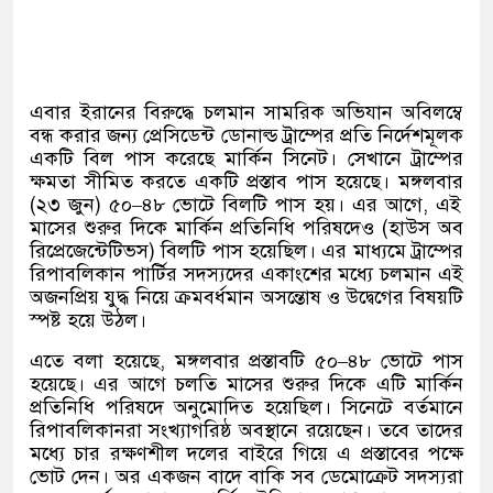
এবার ইরানের বিরুদ্ধে চলমান সামরিক অভিযান অবিলম্বে
বন্ধ করার জন্য প্রেসিডেন্ট ডোনাল্ড ট্রাম্পের প্রতি নির্দেশমূলক
একটি বিল পাস করেছে মার্কিন সিনেট। সেখানে ট্রাম্পের
ক্ষমতা সীমিত করতে একটি প্রস্তাব পাস হয়েছে। মঙ্গলবার
(
২৩ জুন
)
৫০
–
৪৮ ভোটে বিলটি পাস হয়। এর আগে
,
এই
মাসের শুরুর দিকে মার্কিন প্রতিনিধি পরিষদেও
(
হাউস অব
রিপ্রেজেন্টেটিভস
)
বিলটি পাস হয়েছিল। এর মাধ্যমে ট্রাম্পের
রিপাবলিকান পার্টির সদস্যদের একাংশের মধ্যে চলমান এই
অজনপ্রিয় যুদ্ধ নিয়ে ক্রমবর্ধমান অসন্তোষ ও উদ্বেগের বিষয়টি
স্পষ্ট হয়ে উঠল।
এতে বলা হয়েছে
,
মঙ্গলবার প্রস্তাবটি ৫০
–
৪৮ ভোটে পাস
হয়েছে। এর আগে চলতি মাসের শুরুর দিকে এটি মার্কিন
প্রতিনিধি পরিষদে অনুমোদিত হয়েছিল। সিনেটে বর্তমানে
রিপাবলিকানরা সংখ্যাগরিষ্ঠ অবস্থানে রয়েছেন। তবে তাদের
মধ্যে চার রক্ষণশীল দলের বাইরে গিয়ে এ প্রস্তাবের পক্ষে
ভোট দেন। অর একজন বাদে বাকি সব ডেমোক্রেট সদস্যরা