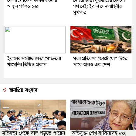
দেশগুলোকে ঐক্যবদ্ধ হওয়ার
নেওয়া ছাড়া যুক্তরাষ্ট্রের কোনো
আহ্বান পাকিস্তানের
পথ নেই: ইরানি সেনাবাহিনীর
মুখপাত্র
ইরানের সর্বোচ্চ নেতা মোজতবা
মক্কা প্রতিরক্ষা জোটে যোগ দিতে
খামেনির ভিডিও প্রকাশ
পারে আরও এক দেশ
জনপ্রিয় সংবাদ
মন্ত্রিসভা থেকে বাদ পড়তে পারেন
অভিযুক্ত শেখ হাসিনাসহ ৫০,