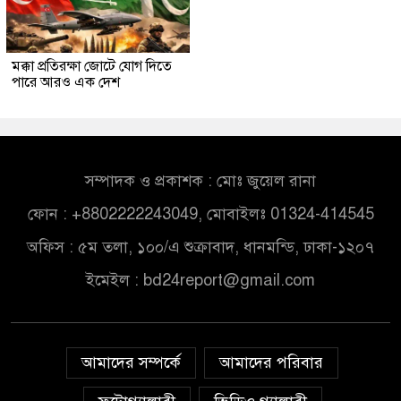
মক্কা প্রতিরক্ষা জোটে যোগ দিতে
পারে আরও এক দেশ
সম্পাদক ও প্রকাশক : মোঃ জুয়েল রানা
ফোন : +8802222243049, মোবাইলঃ 01324-414545
অফিস : ৫ম তলা, ১০০/এ শুক্রাবাদ, ধানমন্ডি, ঢাকা-১২০৭
ইমেইল :
bd24report@gmail.com
আমাদের সম্পর্কে
আমাদের পরিবার