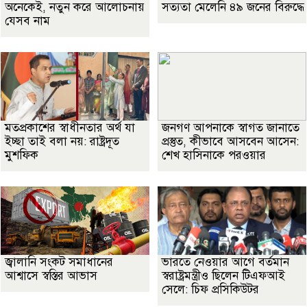
অনেকেই, নতুন করে আলোচনায়
সত্যতা মেলেনি ৪৯ জনের বিরুদ্ধে
যেসব নাম
মতপ্রকাশের স্বাধীনতার অর্থ যা
জনগণ আপনাকে স্বাগত জানাতে
ইচ্ছা তাই বলা নয়: রাষ্ট্রদূত
প্রস্তুত, কীভাবে আসবেন আসেন:
মুশফিক
শেখ হাসিনাকে পরওয়ার
জ্বালানি সংকট সমাধানের
ভারতে নেওয়ার আগে বর্তমান
আশ্বাসে স্বস্তির আভাস
স্বরাষ্ট্রমন্ত্রীও ছিলেন টিএফআই
সেলে: চিফ প্রসিকিউটর