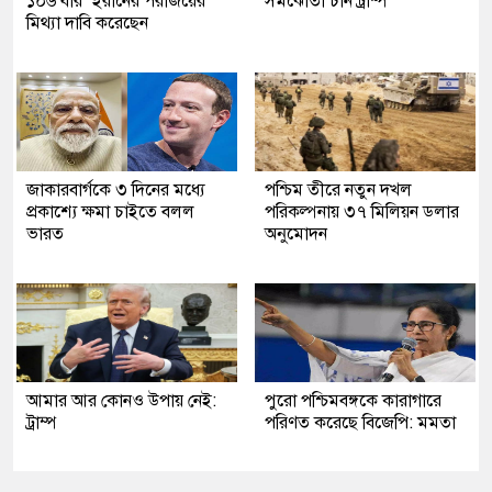
১০৬ বার ‘ইরানের পরাজয়ের’
সমঝোতা চান ট্রাম্প
মিথ্যা দাবি করেছেন
জাকারবার্গকে ৩ দিনের মধ্যে
পশ্চিম তীরে নতুন দখল
প্রকাশ্যে ক্ষমা চাইতে বলল
পরিকল্পনায় ৩৭ মিলিয়ন ডলার
ভারত
অনুমোদন
আমার আর কোনও উপায় নেই:
পুরো পশ্চিমবঙ্গকে কারাগারে
ট্রাম্প
পরিণত করেছে বিজেপি: মমতা