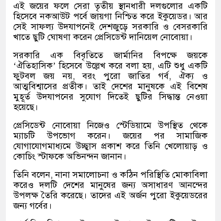
এই জয়ের ফলে সেরা তৃতীয় স্থানধারী দলগুলোর একটি
হিসেবে নকআউট পর্বে জায়গা নিশ্চিত করে ইকুয়েডর। আর
সেই সাফল্য উদযাপনেই দেশজুড়ে সরকারি ও বেসরকারি
খাতে ছুটি ঘোষণা করেন প্রেসিডেন্ট দানিয়েল নোবোয়া।
সরকারি এক বিবৃতিতে জার্মানির বিপক্ষে জয়কে
‘ঐতিহাসিক’ হিসেবে উল্লেখ করে বলা হয়, এটি শুধু একটি
ফুটবল জয় নয়, বরং পুরো জাতির গর্ব, ঐক্য ও
আত্মবিশ্বাসের প্রতীক। তাই দেশের মানুষকে এই বিশেষ
মুহূর্ত উদযাপনের সুযোগ দিতেই ছুটির সিদ্ধান্ত নেওয়া
হয়েছে।
প্রেসিডেন্ট নোবোয়া নিজেও স্টেডিয়ামে উপস্থিত থেকে
ম্যাচটি উপভোগ করেন। জয়ের পর সামাজিক
যোগাযোগমাধ্যমে উচ্ছ্বাস প্রকাশ করে তিনি খেলোয়াড় ও
কোচিং স্টাফকে অভিনন্দন জানান।
তিনি বলেন, নানা সমালোচনা ও কঠিন পরিস্থিতি মোকাবিলা
করেও দলটি দেশের মানুষের জন্য অসাধারণ আনন্দের
উপলক্ষ তৈরি করেছে। তাদের এই অর্জন পুরো ইকুয়েডরের
জন্য গর্বের।