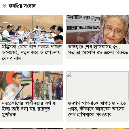
জনপ্রিয় সংবাদ
মন্ত্রিসভা থেকে বাদ পড়তে পারেন
অভিযুক্ত শেখ হাসিনাসহ ৫০,
অনেকেই, নতুন করে আলোচনায়
সত্যতা মেলেনি ৪৯ জনের বিরুদ্ধে
যেসব নাম
মতপ্রকাশের স্বাধীনতার অর্থ যা
জনগণ আপনাকে স্বাগত জানাতে
ইচ্ছা তাই বলা নয়: রাষ্ট্রদূত
প্রস্তুত, কীভাবে আসবেন আসেন:
মুশফিক
শেখ হাসিনাকে পরওয়ার