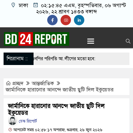
ঢাকা
০২:১৫:৪৬ এএম
, বৃহস্পতিবার, ০৬ অগাস্ট
২০২৬, ২২ শ্রাবণ ১৪৩৩ বঙ্গাব্দ
শিরোনাম ::
না সামলালে বিএনপির পরিণতি আ.লীগের মতো হবে:
য়েতে বক্তারা
প্রচ্ছদ
আন্তর্জাতিক
াসিনাকে রাখতে চাচ্ছে না: আসিফ মাহমুদ
জার্মানিকে হারানোর আনন্দে জাতীয় ছুটি দিল ইকুয়েডর
তে জুতা নিক্ষেপকারীরা জা’র’জ, রাজপথে নামলে
জার্মানিকে হারানোর আনন্দে জাতীয় ছুটি দিল
পারবেন না: আমির হামজা
ইকুয়েডর
ডেস্ক রিপোর্ট
আঁতাত’, জবাব দিতে হবে প্রধানমন্ত্রীকে: জামায়াত আমির
আপডেট সময় ০২:৫৮:১৭ অপরাহ্ন, শুক্রবার, ২৬ জুন ২০২৬