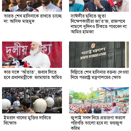
ভারত শেখ হাসিনাকে রাখতে চাচ্ছে
সাঈদীর ছবিতে জুতা
না: আসিফ মাহমুদ
নিক্ষেপকারীরা জা’র’জ, রাজপথে
নামলে দুদিনও টিকতে পারবেন না:
আমির হামজা
কার সঙ্গে ‘আঁতাত’, জবাব দিতে
দিল্লিতে শেখ হাসিনার বক্তব্য দেওয়া
হবে প্রধানমন্ত্রীকে: জামায়াত আমির
নিয়ে পররাষ্ট্র মন্ত্রণালয়ের ক্ষোভ
ইমরান খানের মুক্তির দাবিতে
জুলাই সনদ নিয়ে প্রতারণা করলে
বিক্ষোভ
পরিণতি ভালো হবে না: ফয়জুল
করিম