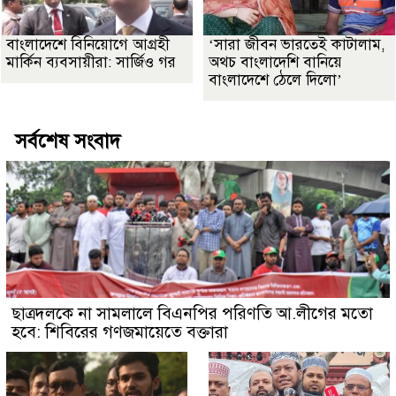
বাংলাদেশে বিনিয়োগে আগ্রহী
‘সারা জীবন ভারতেই কাটালাম,
মার্কিন ব্যবসায়ীরা: সার্জিও গর
অথচ বাংলাদেশি বানিয়ে
বাংলাদেশে ঠেলে দিলো’
সর্বশেষ সংবাদ
ছাত্রদলকে না সামলালে বিএনপির পরিণতি আ.লীগের মতো
হবে: শিবিরের গণজমায়েতে বক্তারা