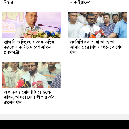
উদ্ধার
ডাক ইরানের
জ্বালানি ও বিদ্যুৎ খাতকে অস্থির
এনসিপি বলতে যা আছে তা
করতে একটি চক্র বেশ সক্রিয়:
জামায়াতের শিশু সংগঠন: রাশেদ
প্রধানমন্ত্রী
খাঁন
এক দফার ঘোষণা দিয়েছিলেন
নাহিদ, আমরা সেটা স্বীকার করি:
রাশেদ খাঁন