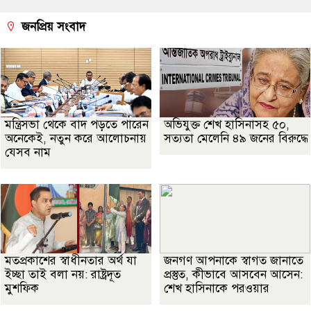
জনপ্রিয় সংবাদ
মন্ত্রিসভা থেকে বাদ পড়তে পারেন
অভিযুক্ত শেখ হাসিনাসহ ৫০,
অনেকেই, নতুন করে আলোচনায়
সত্যতা মেলেনি ৪৯ জনের বিরুদ্ধে
যেসব নাম
মতপ্রকাশের স্বাধীনতার অর্থ যা
জনগণ আপনাকে স্বাগত জানাতে
ইচ্ছা তাই বলা নয়: রাষ্ট্রদূত
প্রস্তুত, কীভাবে আসবেন আসেন:
মুশফিক
শেখ হাসিনাকে পরওয়ার