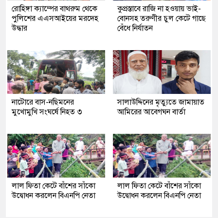
রোহিঙ্গা ক্যাম্পের বাথরুম থেকে
কুপ্রস্তাবে রাজি না হওয়ায় ভাই-
পুলিশের এএসআইয়ের মরদেহ
বোনসহ তরুণীর চুল কেটে গাছে
উদ্ধার
বেঁধে নির্যাতন
নাটোরে বাস-নছিমনের
সালাউদ্দিনের মৃত্যুতে জামায়াত
মুখোমুখি সংঘর্ষে নিহত ৩
আমিরের আবেগঘন বার্তা
লাল ফিতা কেটে বাঁশের সাঁকো
লাল ফিতা কেটে বাঁশের সাঁকো
উদ্বোধন করলেন বিএনপি নেতা
উদ্বোধন করলেন বিএনপি নেতা