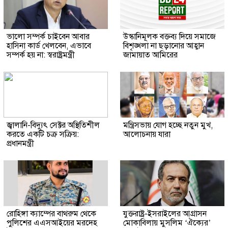
ভালো সম্পর্ক চাইবেন আবার
উস্কানিমূলক বক্তব্য দিয়ে সমাজে
হাসিনা কার্ড খেলবেন, এভাবে
বিশৃঙ্খলা না ছড়ানোর আহ্বান
সম্পর্ক হয় না: স্বরাষ্ট্রমন্ত্রী
জামায়াত আমিরের
জ্বালানি-বিদ্যুৎ সেক্টর অস্থিতিশীল
মন্ত্রিসভায় যোগ হচ্ছে নতুন মুখ,
করতে একটি চক্র সক্রিয়:
আলোচনায় যারা
প্রধানমন্ত্রী
রোহিঙ্গা ক্যাম্পের বাথরুম থেকে
যুক্তরাষ্ট্র-ইসরাইলের আগ্রাসন
পুলিশের এএসআইয়ের মরদেহ
মোকাবিলায় মুসলিম ‘ঐক্যের’