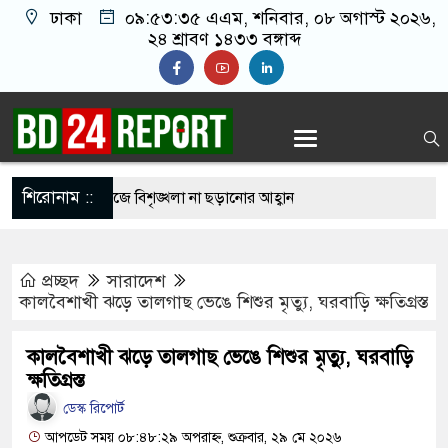
ঢাকা
০৯:৫৩:৩৬ এএম
, শনিবার, ০৮ অগাস্ট ২০২৬,
২৪ শ্রাবণ ১৪৩৩ বঙ্গাব্দ
শিরোনাম ::
ক্তব্য দিয়ে সমাজে বিশৃঙ্খলা না ছড়ানোর আহ্বান
ের
প্রচ্ছদ
সারাদেশ
 চাইবেন আবার হাসিনা কার্ড খেলবেন, এভাবে সম্পর্ক
কালবৈশাখী ঝড়ে তালগাছ ভেঙে শিশুর মৃত্যু, ঘরবাড়ি ক্ষতিগ্রস্ত
ী
কালবৈশাখী ঝড়ে তালগাছ ভেঙে শিশুর মৃত্যু, ঘরবাড়ি
বক্তব্য দিয়ে সমাজে বিশৃঙ্খলা না ছড়ানোর আহ্বান
ক্ষতিগ্রস্ত
ের
ডেস্ক রিপোর্ট
আপডেট সময় ০৮:৪৮:২৯ অপরাহ্ন, শুক্রবার, ২৯ মে ২০২৬