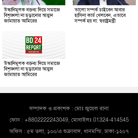
উস্কানিমূলক বক্তব্য দিয়ে সমাজে
ভালো সম্পর্ক চাইবেন আবার
বিশৃঙ্খলা না ছড়ানোর আহ্বান
হাসিনা কার্ড খেলবেন, এভাবে
জামায়াত আমিরের
সম্পর্ক হয় না: স্বরাষ্ট্রমন্ত্রী
উস্কানিমূলক বক্তব্য দিয়ে সমাজে
বিশৃঙ্খলা না ছড়ানোর আহ্বান
জামায়াত আমিরের
সম্পাদক ও প্রকাশক : মোঃ জুয়েল রানা
ফোন : +8802222243049, মোবাইলঃ 01324-414545
অফিস : ৫ম তলা, ১০০/এ শুক্রাবাদ, ধানমন্ডি, ঢাকা-১২০৭