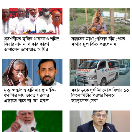
প্রদর্শনীতে মুজিব থাকলেও শহিদ
সন্তানের মাথা গোঁজার ঠাঁই পেতে
জিয়ার নাম না থাকার কারণ
মাথার চুল বিক্রি করলেন মা
জানালেন জামায়াত আমির
মৃত্যু/দণ্ড/প্রাপ্ত হাসিনার হু’ম’কি-
মহাসড়কে দুর্ঘটনা মোকাবিলায় ১০
ধম’কির দায় ভারত সরকার
কিলোমিটার পরপর মিলবে
এড়াতে পারে না: ডা. ইরান
অ্যাম্বুলেন্স সেবা