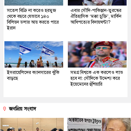
সতেল বিক্রি না করেও হরমুজ
এবার সৌদি-পাকিস্তান-তুরস্কের
থেকে বছরে যেভাবে ১৪০
ঐতিহাসিক ‘মক্কা চুক্তি’, মার্কিন
বিলিয়ন ডলার আয় করতে পারে
আধিপত্যের বিদায়ঘণ্টা?
ইরান
ইসরায়েলিদের ক্যানসারের ঝুঁকি
সমগ্র বিশ্বকে এক করলেও লাভ
বাড়ছে
হবে না: সৌদিকে উদ্দেশ্য করে
ইয়েমেনের হুঁশিয়ারি
জনপ্রিয় সংবাদ