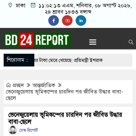
ঢাকা
১১:০২:১৪ এএম
, শনিবার, ০৮ অগাস্ট ২০২৬,
২৪ শ্রাবণ ১৪৩৩ বঙ্গাব্দ
শিরোনাম ::
শহীদদের কবরের টাকা মেরে খেয়েছে: প্রতিমন্ত্রী ইশরাক
 দৌরাত্ম্য বন্ধে ভারতের ওপর চাপ অব্যাহত রাখার
প্রচ্ছদ
আন্তর্জাতিক
ভেনেজুয়েলায় ভূমিকম্পের চারদিন পর জীবিত উদ্ধার বাবা-
ছেলে
াটকীয় মোড়, নেপথ্যে কূটনৈতিক বিবৃতি
 মুজিব থাকলেও শহিদ জিয়ার নাম না থাকার কারণ
ভেনেজুয়েলায় ভূমিকম্পের চারদিন পর জীবিত উদ্ধার
বাবা-ছেলে
ায়াত আমির
ডেস্ক রিপোর্ট