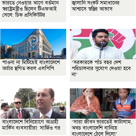
ভারতে নেওয়ার আগে বর্তমান
জ্বালানি সংকট সমাধানের
স্বরাষ্ট্রমন্ত্রীও ছিলেন টিএফআই
আশ্বাসে স্বস্তির আভাস
সেলে: চিফ প্রসিকিউটর
পাওনা না মিটিয়েই বাংলাদেশে
‘সরকারকে পাঁচ বছর দেশ
অর্ডার স্থগিত করল এলপিপি
পরিচালনার সুযোগ দেওয়া হবে
না’
বাংলাদেশে বিনিয়োগে আগ্রহী
‘সারা জীবন ভারতেই কাটালাম,
মার্কিন ব্যবসায়ীরা: সার্জিও গর
অথচ বাংলাদেশি বানিয়ে
বাংলাদেশে ঠেলে দিলো’