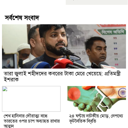
সর্বশেষ সংবাদ
তারা জুলাই শহীদদের কবরের টাকা মেরে খেয়েছে: প্রতিমন্ত্রী
ইশরাক
শেখ হাসিনার দৌরাত্ম্য বন্ধে
২৪ ঘণ্টায় নাটকীয় মোড়, নেপথ্যে
ভারতের ওপর চাপ অব্যাহত রাখার
কূটনৈতিক বিবৃতি
আহ্বান