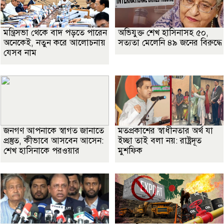
মন্ত্রিসভা থেকে বাদ পড়তে পারেন
অভিযুক্ত শেখ হাসিনাসহ ৫০,
অনেকেই, নতুন করে আলোচনায়
সত্যতা মেলেনি ৪৯ জনের বিরুদ্ধে
যেসব নাম
জনগণ আপনাকে স্বাগত জানাতে
মতপ্রকাশের স্বাধীনতার অর্থ যা
প্রস্তুত, কীভাবে আসবেন আসেন:
ইচ্ছা তাই বলা নয়: রাষ্ট্রদূত
শেখ হাসিনাকে পরওয়ার
মুশফিক