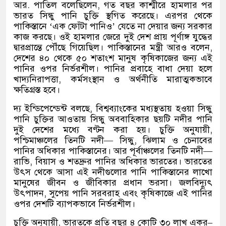
আর
.
পাতিল বলেছিলেন
,
গত বছর কাশ্মীরে হামলার পর
ভারত সিন্ধু পানি চুক্তি স্থগিত করেছে। এরপর থেকে
পাকিস্তানে
‘
এক ফোঁটা পানিও
’
যেতে না দেয়ার জন্য সরকার
কাজ করছে। ওই হামলার জেরে দুই দেশ প্রায় পূর্ণাঙ্গ যুদ্ধের
দ্বারপ্রান্তে পৌঁছে গিয়েছিল। পাকিস্তানের মন্ত্রী আরও বলেন
,
দেশের ৪০ থেকে ৫০ শতাংশ মানুষ কৃষিকাজের জন্য এই
পানির ওপর নির্ভরশীল। পানির প্রবাহে বাধা দেয়া হলে
খাদ্যনিরাপত্তা
,
কর্মসংস্থান ও অর্থনীতি মারাত্মকভাবে
ক্ষতিগ্রস্ত হবে।
দ্য ইন্ডিপেন্ডেন্ট বলছে
,
বিশ্বব্যাংকের মধ্যস্থতায় হওয়া সিন্ধু
পানি চুক্তির আওতায় সিন্ধু অববাহিকার ছয়টি নদীর পানি
দুই দেশের মধ্যে বণ্টন করা হয়। চুক্তি অনুযায়ী
,
পশ্চিমাঞ্চলের তিনটি নদী
—
সিন্ধু
,
ঝিলাম ও চেনাবের
পানির অধিকার পাকিস্তানের। আর পূর্বাঞ্চলের তিনটি নদী
—
রাভি
,
বিয়াস ও শতদ্রুর পানির অধিকার ভারতের। ভারতের
উৎস থেকে আসা এই নদীগুলোর পানি পাকিস্তানের লাখো
মানুষের জীবন ও জীবিকার প্রধান ভরসা। জলবিদ্যুৎ
উৎপাদন
,
সুপেয় পানি সরবরাহ এবং কৃষিকাজে এই পানির
ওপর দেশটি ব্যাপকভাবে নির্ভরশীল।
চুক্তি অনুযায়ী
,
ভারতকে প্রতি বছর ৪ কোটি ৩০ লাখ একর
–