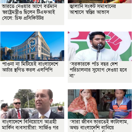
ভারতে নেওয়ার আগে বর্তমান
জ্বালানি সংকট সমাধানের
স্বরাষ্ট্রমন্ত্রীও ছিলেন টিএফআই
আশ্বাসে স্বস্তির আভাস
সেলে: চিফ প্রসিকিউটর
পাওনা না মিটিয়েই বাংলাদেশে
‘সরকারকে পাঁচ বছর দেশ
অর্ডার স্থগিত করল এলপিপি
পরিচালনার সুযোগ দেওয়া হবে
না’
বাংলাদেশে বিনিয়োগে আগ্রহী
‘সারা জীবন ভারতেই কাটালাম,
মার্কিন ব্যবসায়ীরা: সার্জিও গর
অথচ বাংলাদেশি বানিয়ে