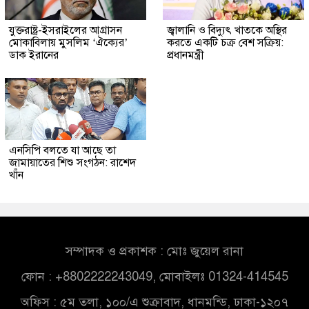
যুক্তরাষ্ট্র-ইসরাইলের আগ্রাসন
জ্বালানি ও বিদ্যুৎ খাতকে অস্থির
মোকাবিলায় মুসলিম ‘ঐক্যের’
করতে একটি চক্র বেশ সক্রিয়:
ডাক ইরানের
প্রধানমন্ত্রী
এনসিপি বলতে যা আছে তা
জামায়াতের শিশু সংগঠন: রাশেদ
খাঁন
সম্পাদক ও প্রকাশক : মোঃ জুয়েল রানা
ফোন : +8802222243049, মোবাইলঃ 01324-414545
অফিস : ৫ম তলা, ১০০/এ শুক্রাবাদ, ধানমন্ডি, ঢাকা-১২০৭