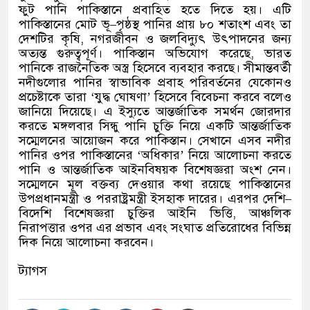
ফুট পানি পাকিস্তানে প্রবাহিত হতে দিতে হয়। এটি
পাকিস্তানের মোট ভূ
–
পৃষ্ঠস্থ পানির প্রায় ৮০ শতাংশ এবং তা
দেশটির কৃষি
,
নগরজীবন ও জলবিদ্যুৎ উৎপাদনের জন্য
অত্যন্ত গুরুত্বপূর্ণ। পাকিস্তান অভিযোগ করেছে
,
ভারত
পানিকে রাজনৈতিক অস্ত্র হিসেবে ব্যবহার করছে। সীমান্তবর্তী
নদীগুলোর পানির স্বাভাবিক প্রবাহ পরিবর্তনের যেকোনও
প্রচেষ্টাকে তারা
‘
যুদ্ধ ঘোষণা
’
হিসেবে বিবেচনা করবে বলেও
জানিয়ে দিয়েছে। এ ইস্যুতে আন্তর্জাতিক সমর্থন জোরদার
করতে মঙ্গলবার সিন্ধু পানি চুক্তি নিয়ে একটি আন্তর্জাতিক
সম্মেলনের আয়োজন করে পাকিস্তান। সেখানে এসব নদীর
পানির ওপর পাকিস্তানের
‘
অধিকার
’
নিয়ে আলোচনা করতে
পানি ও আন্তর্জাতিক আইনবিষয়ক বিশেষজ্ঞরা অংশ নেন।
সম্মেলনে মূল বক্তব্য দেওয়ার কথা রয়েছে পাকিস্তানের
উপপ্রধানমন্ত্রী ও পররাষ্ট্রমন্ত্রী ইসহাক দারের। এরপর দেশি
–
বিদেশি বিশেষজ্ঞরা চুক্তির আইনি ভিত্তি
,
আঞ্চলিক
নিরাপত্তার ওপর এর প্রভাব এবং সংঘাত প্রতিরোধের বিভিন্ন
দিক নিয়ে আলোচনা করবেন।
ট্যাগস