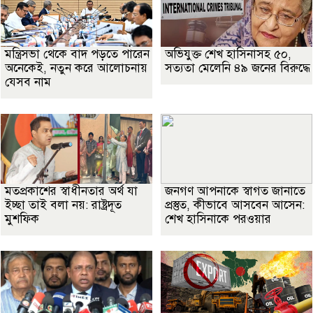
মন্ত্রিসভা থেকে বাদ পড়তে পারেন
অভিযুক্ত শেখ হাসিনাসহ ৫০,
অনেকেই, নতুন করে আলোচনায়
সত্যতা মেলেনি ৪৯ জনের বিরুদ্ধে
যেসব নাম
মতপ্রকাশের স্বাধীনতার অর্থ যা
জনগণ আপনাকে স্বাগত জানাতে
ইচ্ছা তাই বলা নয়: রাষ্ট্রদূত
প্রস্তুত, কীভাবে আসবেন আসেন:
মুশফিক
শেখ হাসিনাকে পরওয়ার