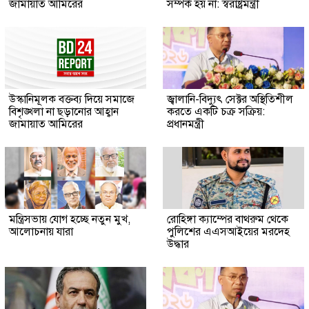
জামায়াত আমিরের
সম্পর্ক হয় না: স্বরাষ্ট্রমন্ত্রী
উস্কানিমূলক বক্তব্য দিয়ে সমাজে
জ্বালানি-বিদ্যুৎ সেক্টর অস্থিতিশীল
বিশৃঙ্খলা না ছড়ানোর আহ্বান
করতে একটি চক্র সক্রিয়:
জামায়াত আমিরের
প্রধানমন্ত্রী
মন্ত্রিসভায় যোগ হচ্ছে নতুন মুখ,
রোহিঙ্গা ক্যাম্পের বাথরুম থেকে
আলোচনায় যারা
পুলিশের এএসআইয়ের মরদেহ
উদ্ধার