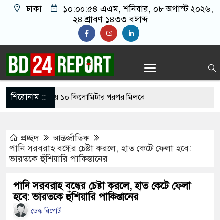
ঢাকা
১০:০০:৫৪ এএম
, শনিবার, ০৮ অগাস্ট ২০২৬,
২৪ শ্রাবণ ১৪৩৩ বঙ্গাব্দ
শিরোনাম ::
ঘটনা মোকাবিলায় ১০ কিলোমিটার পরপর মিলবে
প্রচ্ছদ
আন্তর্জাতিক
্তব্য দিয়ে সমাজে বিশৃঙ্খলা না ছড়ানোর আহ্বান
পানি সরবরাহ বন্ধের চেষ্টা করলে, হাত কেটে ফেলা হবে:
ভারতকে হুঁশিয়ারি পাকিস্তানের
র
চাইবেন আবার হাসিনা কার্ড খেলবেন, এভাবে সম্পর্ক
পানি সরবরাহ বন্ধের চেষ্টা করলে, হাত কেটে ফেলা
হবে: ভারতকে হুঁশিয়ারি পাকিস্তানের
ডেস্ক রিপোর্ট