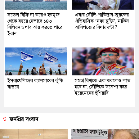
সতেল বিক্রি না করেও হরমুজ
এবার সৌদি-পাকিস্তান-তুরস্কের
থেকে বছরে যেভাবে ১৪০
ঐতিহাসিক ‘মক্কা চুক্তি’, মার্কিন
বিলিয়ন ডলার আয় করতে পারে
আধিপত্যের বিদায়ঘণ্টা?
ইরান
ইসরায়েলিদের ক্যানসারের ঝুঁকি
সমগ্র বিশ্বকে এক করলেও লাভ
বাড়ছে
হবে না: সৌদিকে উদ্দেশ্য করে
ইয়েমেনের হুঁশিয়ারি
জনপ্রিয় সংবাদ