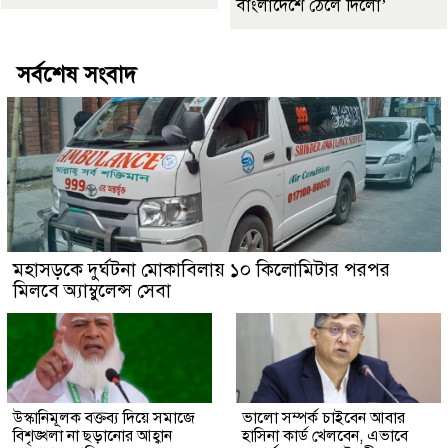
বাংলাদেশে ঠেলে দিলো’
সর্বশেষ সংবাদ
মহাসড়কে দুর্ঘটনা মোকাবিলায় ১০ কিলোমিটার পরপর
মিলবে অ্যাম্বুলেন্স সেবা
উস্কানিমূলক বক্তব্য দিয়ে সমাজে
ভালো সম্পর্ক চাইবেন আবার
বিশৃঙ্খলা না ছড়ানোর আহ্বান
হাসিনা কার্ড খেলবেন, এভাবে