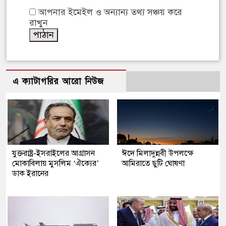
আপনার ইমেইল ও অন্যান্য তথ্য সঞ্চয় করে
রাখুন
এ ক্যাটাগরির আরো নিউজ
যুক্তরাষ্ট্র-ইসরাইলের আগ্রাসন
ঈদে মিলাদুন্নবী উপলক্ষে
মোকাবিলায় মুসলিম ‘ঐক্যের’
আমিরাতে ছুটি ঘোষণা
ডাক ইরানের