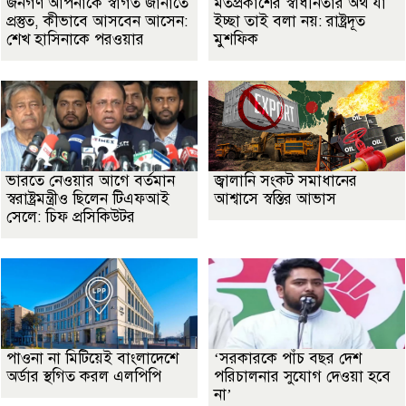
জনগণ আপনাকে স্বাগত জানাতে
মতপ্রকাশের স্বাধীনতার অর্থ যা
প্রস্তুত, কীভাবে আসবেন আসেন:
ইচ্ছা তাই বলা নয়: রাষ্ট্রদূত
শেখ হাসিনাকে পরওয়ার
মুশফিক
ভারতে নেওয়ার আগে বর্তমান
জ্বালানি সংকট সমাধানের
স্বরাষ্ট্রমন্ত্রীও ছিলেন টিএফআই
আশ্বাসে স্বস্তির আভাস
সেলে: চিফ প্রসিকিউটর
পাওনা না মিটিয়েই বাংলাদেশে
‘সরকারকে পাঁচ বছর দেশ
অর্ডার স্থগিত করল এলপিপি
পরিচালনার সুযোগ দেওয়া হবে
না’