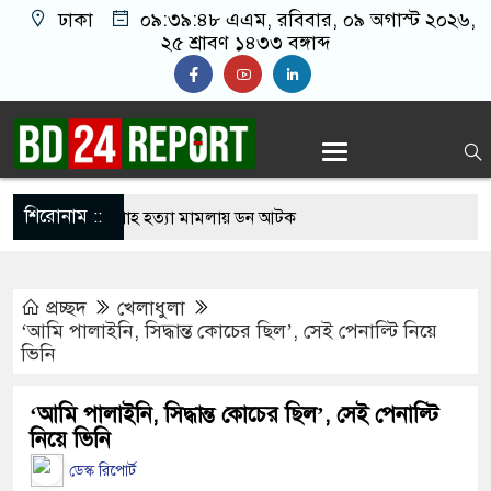
ঢাকা
০৯:৩৯:৪৯ এএম
, রবিবার, ০৯ অগাস্ট ২০২৬,
২৫ শ্রাবণ ১৪৩৩ বঙ্গাব্দ
শিরোনাম ::
থেকে সালমান শাহ হত্যা মামলায় ডন আটক
িদ্ধান্তে স্থির থাকতে পারে না: রাষ্ট্রপতির প্রার্থীতা
প্রচ্ছদ
খেলাধুলা
‘আমি পালাইনি, সিদ্ধান্ত কোচের ছিল’, সেই পেনাল্টি নিয়ে
ভিনি
ির্বাচনে বিএনপি ছাড়া কেউ মনোনয়নপত্র নেননি: ইসি সচিব
ল পরিদর্শনে গিয়ে দেখলেন দায়িত্ব অবহেলা, সিভিল
‘আমি পালাইনি, সিদ্ধান্ত কোচের ছিল’, সেই পেনাল্টি
নিয়ে ভিনি
দেশ স্বাস্থ্যমন্ত্রীর
ডেস্ক রিপোর্ট