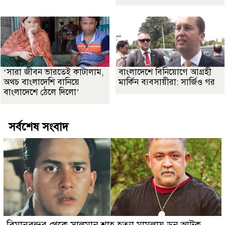
‘সারা জীবন ভারতেই কাটালাম,
বাংলাদেশে বিনিয়োগে আগ্রহী
অথচ বাংলাদেশি বানিয়ে
মার্কিন ব্যবসায়ীরা: সার্জিও গর
বাংলাদেশে ঠেলে দিলো’
সর্বশেষ সংবাদ
বিমানবন্দর থেকে সালমান শাহ হত্যা মামলায় ডন আটক