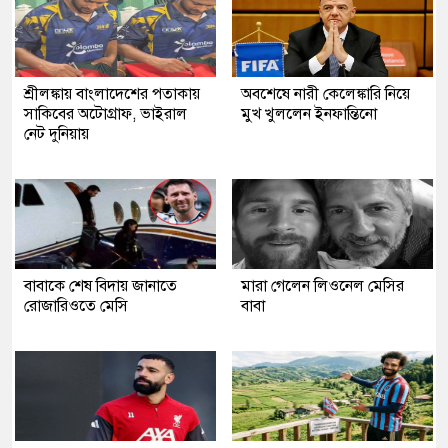
শ্রীলঙ্কায় বাংলাদেশের পতাকায়
অবশেষে নারী কেলেঙ্কারি নিয়ে
সাকিবের অটোগ্রাফ, ভাইরাল
মুখ খুললেন ইনফান্তিনো
নেট দুনিয়ায়
বাবাকে শেষ বিদায় জানাতে
মারা গেলেন লিওনেল মেসির
রোজারিওতে মেসি
বাবা