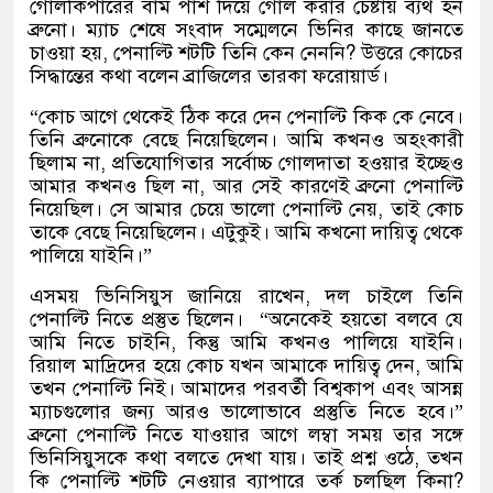
গোলকিপারের বাম পাশ দিয়ে গোল করার চেষ্টায় ব্যর্থ হন
ব্রুনো। ম্যাচ শেষে সংবাদ সম্মেলনে ভিনির কাছে জানতে
চাওয়া হয়
,
পেনাল্টি শটটি তিনি কেন নেননি
?
উত্তরে কোচের
সিদ্ধান্তের কথা বলেন ব্রাজিলের তারকা ফরোয়ার্ড।
“
কোচ আগে থেকেই ঠিক করে দেন পেনাল্টি কিক কে নেবে।
তিনি ব্রুনোকে বেছে নিয়েছিলেন। আমি কখনও অহংকারী
ছিলাম না
,
প্রতিযোগিতার সর্বোচ্চ গোলদাতা হওয়ার ইচ্ছেও
আমার কখনও ছিল না
,
আর সেই কারণেই ব্রুনো পেনাল্টি
নিয়েছিল। সে আমার চেয়ে ভালো পেনাল্টি নেয়
,
তাই কোচ
তাকে বেছে নিয়েছিলেন। এটুকুই। আমি কখনো দায়িত্ব থেকে
পালিয়ে যাইনি।
”
এসময় ভিনিসিয়ুস জানিয়ে রাখেন
,
দল চাইলে তিনি
পেনাল্টি নিতে প্রস্তুত ছিলেন।
“
অনেকেই হয়তো বলবে যে
আমি নিতে চাইনি
,
কিন্তু আমি কখনও পালিয়ে যাইনি।
রিয়াল মাদ্রিদের হয়ে কোচ যখন আমাকে দায়িত্ব দেন
,
আমি
তখন পেনাল্টি নিই। আমাদের পরবর্তী বিশ্বকাপ এবং আসন্ন
ম্যাচগুলোর জন্য আরও ভালোভাবে প্রস্তুতি নিতে হবে।
”
ব্রুনো পেনাল্টি নিতে যাওয়ার আগে লম্বা সময় তার সঙ্গে
ভিনিসিয়ুসকে কথা বলতে দেখা যায়। তাই প্রশ্ন ওঠে
,
তখন
কি পেনাল্টি শটটি নেওয়ার ব্যাপারে তর্ক চলছিল কিনা
?