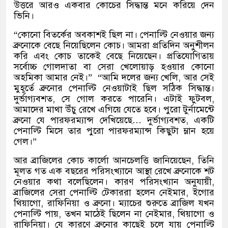
উত্তরে আরও একবার কোচের সিদ্ধান্ত মনে করিয়ে দেন
ভিনি।
“
কোনো বিতর্কের অবকাশই ছিল না। পেনাল্টি নেওয়ার জন্য
ব্রুনোকে বেছে নিয়েছিলেন কোচ। আমরা প্রতিদিন অনুশীলন
করি এবং কোচ তাকেই বেছে নিয়েছেন। প্রতিযোগিতায়
সর্বোচ্চ গোলদাতা বা সেরা খেলোয়াড় হওয়ার কোনো
অহমিকা আমার নেই।
”
“
আমি দলের জন্য খেলি
,
আর সেই
মুহূর্তে ব্রুনোর পেনাল্টি নেওয়াটাই ছিল সঠিক সিদ্ধান্ত।
দুর্ভাগ্যবশত
,
সে গোল করতে পারেনি। এটাই ফুটবল
,
আমাদের মাথা উঁচু রেখে এগিয়ে যেতে হবে। পুরো টুর্নামেন্টে
ব্রুনো যে পারফরম্যান্স দেখিয়েছে
…
দুর্ভাগ্যবশত
,
একটি
পেনাল্টি মিসে তার পুরো পারফরম্যান্স কিছুটা ম্লান হয়ে
গেল।
”
আর ব্রাজিলের কোচ কার্লো আনচেলত্তি জানিয়েছেন
,
তিনি
মূলত গত এক বছরের পরিসংখ্যানে আস্থা রেখে ব্রুনোকে শট
নেওয়ার কথা বলেছিলেন। কারণ পরিসংখ্যান অনুযায়ী
,
ব্রাজিলের সেরা পেনাল্টি টেকাররা হলেন নেইমার
,
ইগোর
থিয়াগো
,
রাফিনিয়া ও ব্রুনো। ম্যাচের শুরুতে ব্রাজিল যখন
পেনাল্টি পায়
,
তখন মাঠেই ছিলেন না নেইমার
,
থিয়াগো ও
রাফিনিয়া। যে কারণে ব্রুনোর কাছেই চলে যায় পেনাল্টি