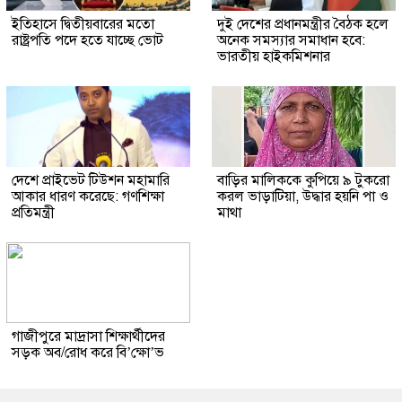
ইতিহাসে দ্বিতীয়বারের মতো
দুই দেশের প্রধানমন্ত্রীর বৈঠক হলে
রাষ্ট্রপতি পদে হতে যাচ্ছে ভোট
অনেক সমস্যার সমাধান হবে:
ভারতীয় হাইকমিশনার
দেশে প্রাইভেট টিউশন মহামারি
বাড়ির মালিককে কুপিয়ে ৯ টুকরো
আকার ধারণ করেছে: গণশিক্ষা
করল ভাড়াটিয়া, উদ্ধার হয়নি পা ও
প্রতিমন্ত্রী
মাথা
গাজীপুরে মাদ্রাসা শিক্ষার্থীদের
সড়ক অব/রোধ করে বি’ক্ষো’ভ