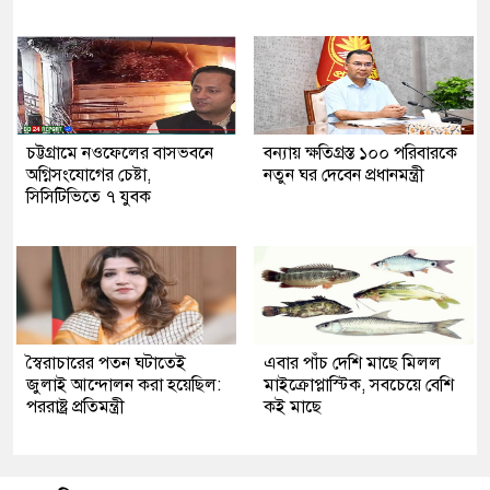
চট্টগ্রামে নওফেলের বাসভবনে
বন্যায় ক্ষতিগ্রস্ত ১০০ পরিবারকে
অগ্নিসংযোগের চেষ্টা,
নতুন ঘর দেবেন প্রধানমন্ত্রী
সিসিটিভিতে ৭ যুবক
স্বৈরাচারের পতন ঘটাতেই
এবার পাঁচ দেশি মাছে মিলল
জুলাই আন্দোলন করা হয়েছিল:
মাইক্রোপ্লাস্টিক, সবচেয়ে বেশি
পররাষ্ট্র প্রতিমন্ত্রী
কই মাছে