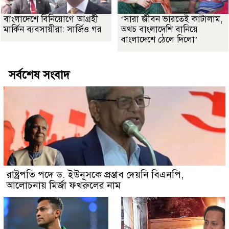
বাংলাদেশে বিনিয়োগে আগ্রহী
‘সারা জীবন ভারতেই কাটালাম,
মার্কিন ব্যবসায়ীরা: সার্জিও গর
অথচ বাংলাদেশি বানিয়ে
বাংলাদেশে ঠেলে দিলো’
সর্বশেষ সংবাদ
রাষ্ট্রপতি পদে ড. ইউনূসকে প্রস্তাব দেয়নি বিএনপি,
আলোচনায় মির্জা ফখরুলের নাম