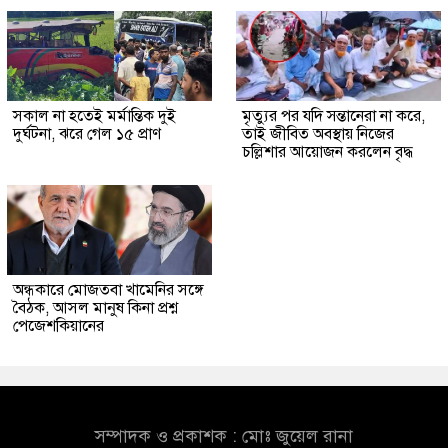
সকাল না হতেই মর্মান্তিক দুই
মৃত্যুর পর যদি সন্তানেরা না করে,
দুর্ঘটনা, ঝরে গেল ১৫ প্রাণ
তাই জীবিত অবস্থায় নিজের
চল্লিশার আয়োজন করলেন বৃদ্ধ
অন্ধকারে মোজতবা খামেনির সঙ্গে
বৈঠক, আসল মানুষ কিনা প্রশ্ন
পেজেশকিয়ানের
সম্পাদক ও প্রকাশক : মোঃ জুয়েল রানা