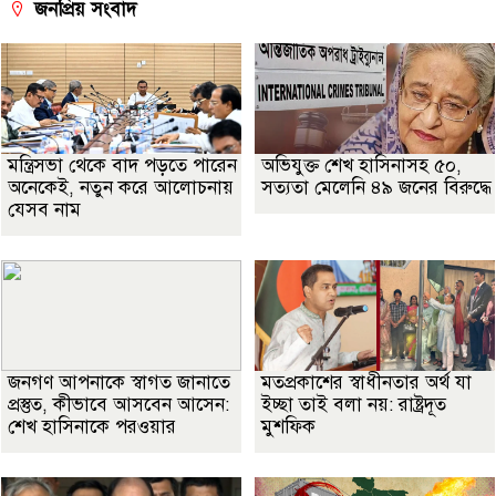
জনপ্রিয় সংবাদ
মন্ত্রিসভা থেকে বাদ পড়তে পারেন
অভিযুক্ত শেখ হাসিনাসহ ৫০,
অনেকেই, নতুন করে আলোচনায়
সত্যতা মেলেনি ৪৯ জনের বিরুদ্ধে
যেসব নাম
জনগণ আপনাকে স্বাগত জানাতে
মতপ্রকাশের স্বাধীনতার অর্থ যা
প্রস্তুত, কীভাবে আসবেন আসেন:
ইচ্ছা তাই বলা নয়: রাষ্ট্রদূত
শেখ হাসিনাকে পরওয়ার
মুশফিক