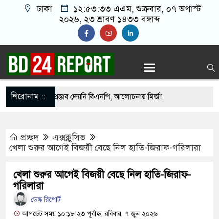
ঢাকা
১২:৫৩:৩৪ এএম
, শুক্রবার, ০৭ অগাস্ট ২০২৬,
২৩ শ্রাবণ ১৪৩৩ বঙ্গাব্দ
শিরোনাম ::
পদে ড. ইউনূসকে প্রস্তাব দেয়নি বিএনপি, আলোচনায় মির্জা
প্রচ্ছদ
এক্সক্লুসিভ
র সঙ্গে দেশে ফিরতে চান সাকিব
খেলা শুরুর আগেই বিজয়ী বেছে নিল হাতি-জিরাফ-গরিলারা
নওফেলের বাসভবনে অগ্নিসংযোগের চেষ্টা, সিসিটিভিতে ৭
খেলা শুরুর আগেই বিজয়ী বেছে নিল হাতি-জিরাফ-
গরিলারা
হার ছাড়াই মার্কিন ঘাঁটিতে নিখুঁত হামলা চালান ইরানি
ডেস্ক রিপোর্ট
আপডেট সময় ১০:১৮:২৩ পূর্বাহ্ন, রবিবার, ৭ জুন ২০২৬