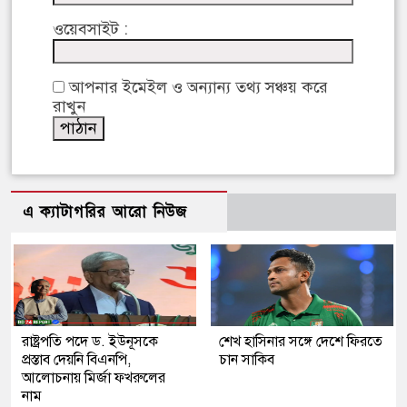
ওয়েবসাইট :
আপনার ইমেইল ও অন্যান্য তথ্য সঞ্চয় করে
রাখুন
এ ক্যাটাগরির আরো নিউজ
রাষ্ট্রপতি পদে ড. ইউনূসকে
শেখ হাসিনার সঙ্গে দেশে ফিরতে
প্রস্তাব দেয়নি বিএনপি,
চান সাকিব
আলোচনায় মির্জা ফখরুলের
নাম