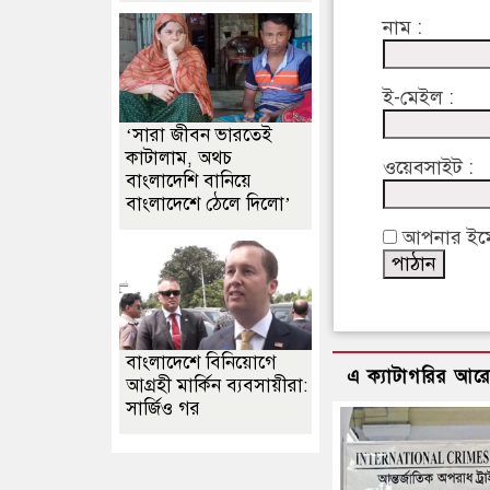
নাম :
ই-মেইল :
‘সারা জীবন ভারতেই
কাটালাম, অথচ
ওয়েবসাইট :
বাংলাদেশি বানিয়ে
বাংলাদেশে ঠেলে দিলো’
আপনার ইমেইল
বাংলাদেশে বিনিয়োগে
এ ক্যাটাগরির আর
আগ্রহী মার্কিন ব্যবসায়ীরা:
সার্জিও গর