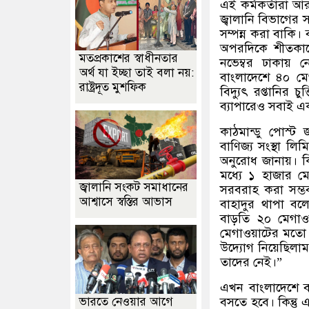
এই কর্মকর্তারা আ
জ্বালানি বিভাগের 
সম্পন্ন করা বাকি।
অপরদিকে শীতকাল
মতপ্রকাশের স্বাধীনতার
নভেম্বর ঢাকায় ন
অর্থ যা ইচ্ছা তাই বলা নয়:
বাংলাদেশে ৪০ মেগ
রাষ্ট্রদূত মুশফিক
বিদ্যুৎ রপ্তানির চ
ব্যাপারেও সবাই 
কাঠমান্ডু পোস্ট 
বাণিজ্য সংস্থা লি
অনুরোধ জানায়। কিন
মধ্যে ১ হাজার ম
জ্বালানি সংকট সমাধানের
সরবরাহ করা সম্ভব
আশ্বাসে স্বস্তির আভাস
বাহাদুর থাপা বল
বাড়তি ২০ মেগাওয়াট
মেগাওয়াটের মতো আম
উদ্যোগ নিয়েছিলাম।
তাদের নেই।
”
এখন বাংলাদেশে ব
ভারতে নেওয়ার আগে
বসতে হবে। কিন্ত