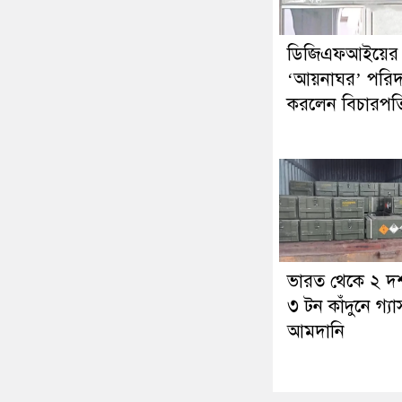
ডিজিএফআইয়ের
‘আয়নাঘর’ পরিদর
করলেন বিচারপত
ভারত থেকে ২ দ
৩ টন কাঁদুনে গ্যা
আমদানি