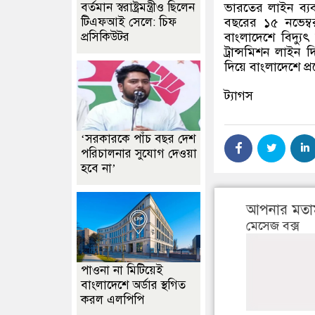
বর্তমান স্বরাষ্ট্রমন্ত্রীও ছিলেন
ভারতের লাইন ব্যবহ
টিএফআই সেলে: চিফ
বছরের ১৫ নভেম্ব
প্রসিকিউটর
বাংলাদেশে বিদ্যু
ট্রান্সমিশন লাইন
দিয়ে বাংলাদেশে প্
ট্যাগস
‘সরকারকে পাঁচ বছর দেশ
পরিচালনার সুযোগ দেওয়া
হবে না’
আপনার মতা
মেসেজ বক্স
পাওনা না মিটিয়েই
বাংলাদেশে অর্ডার স্থগিত
করল এলপিপি