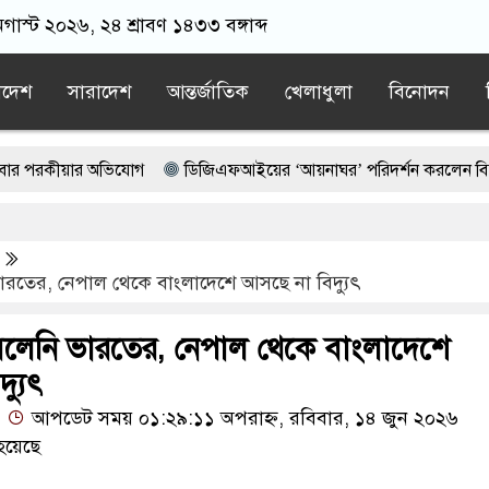
গাস্ট ২০২৬, ২৪ শ্রাবণ ১৪৩৩ বঙ্গাব্দ
াদেশ
সারাদেশ
আন্তর্জাতিক
খেলাধুলা
বিনোদন
য়ার অভিযোগ
ডিজিএফআইয়ের ‘আয়নাঘর’ পরিদর্শন করলেন বিচারপতিরা
র ওপর ১০০% শুল্কের বিল পাস মার্কিন সিনেটে
 আমির: রাশেদ খাঁন
রতের, নেপাল থেকে বাংলাদেশে আসছে না বিদ্যুৎ
 এই শার্টটাই ওর মা কিনে দিছিল, ওইটা পইরাই ও শহীদ হয়ে গেছে: শহীদ হৃদয
লেনি ভারতের, নেপাল থেকে বাংলাদেশে
্যুৎ
আপডেট সময় ০১:২৯:১১ অপরাহ্ন, রবিবার, ১৪ জুন ২০২৬
হয়েছে