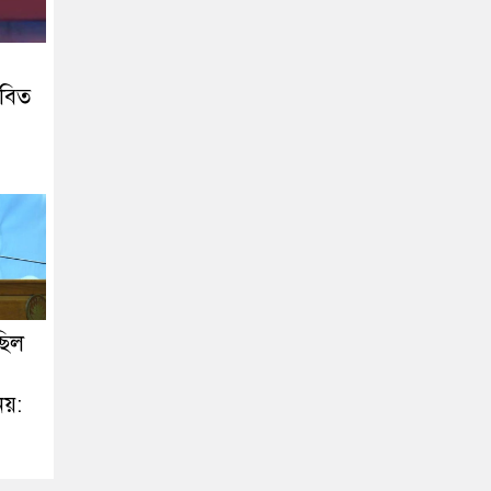
জীবিত
ছিল
নয়: