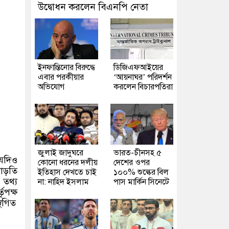
উদ্বোধন করলেন বিএনপি নেতা
ইনফান্তিনোর বিরুদ্ধে
ডিজিএফআইয়ের
এবার পরকীয়ার
‘আয়নাঘর’ পরিদর্শন
অভিযোগ
করলেন বিচারপতিরা
জুলাই জাদুঘরে
ভারত-চীনসহ ৫
 যদিও
কোনো ধরনের দলীয়
দেশের ওপর
বাড়তি
ইতিহাস দেখতে চাই
১০০% শুল্কের বিল
 তথ্য
না: নাহিদ ইসলাম
পাস মার্কিন সিনেটে
তৃপক্ষ
থগিত