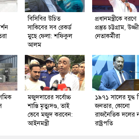
বিসিবির উচিত
প্রধানমন্ত্রীকে বরণে
্শন
সাকিবের সব রেকর্ড
প্রস্তুত চট্টগ্রাম, উজ্
িরা
মুছে ফেলা: শফিকুল
নেতাকর্মীরা
আলম
শমিক
মজুদদারের সর্বোচ্চ
১৯৭১ সালের যুদ্ধ 
স
শাস্তি মৃত্যুদণ্ড, তাই
জনতার, কোনো
ভেবে মজুদ করবেন:
রাজনৈতিক দলের 
আইনমন্ত্রী
রাষ্ট্রপতি