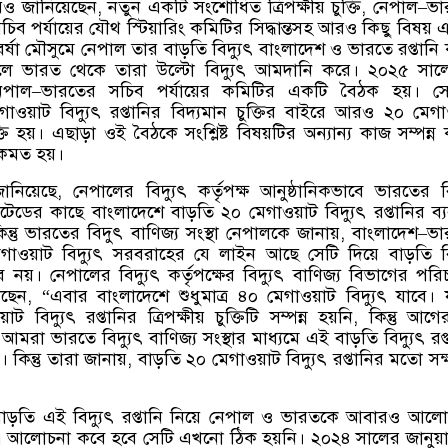
রও জানিয়েছেন
,
নতুন একটি সংশোধিত ত্রিপক্ষীয় চুক্তি
,
নেপাল
–
ভা
সচিব পর্যায়ের যৌথ স্টিয়ারিং কমিটির সিদ্ধান্তসহ আরও কিছু বিষয়
 বর্ষা মৌসুমে নেপাল তার বাড়তি বিদ্যুৎ বাংলাদেশ ও ভারতে রপ্তানি
ে ভারত থেকে তারা উল্টো বিদ্যুৎ আমদানি করে। ২০২৫ সাল
েপাল
–
ভারতের সচিব পর্যায়ের কমিটির একটি বৈঠক হয়। সে
াওয়াট বিদ্যুৎ রপ্তানির বিদ্যমান চুক্তির বাইরে আরও ২০ মেগ
ুক্তি হয়। এছাড়া ওই বৈঠকে সংশ্লিষ্ট বিষয়টির অন্যান্য কাজ সম্পন্ন
একমত হয়।
জানিয়েছে
,
নেপালের বিদ্যুৎ কর্তৃপক্ষ আনুষ্ঠানিকভাবে ভারতের বি
মিটেডের কাছে বাংলাদেশে বাড়তি ২০ মেগাওয়াট বিদ্যুৎ রপ্তানির ব্যব
্তু ভারতের বিদুৎ বাণিজ্য সংস্থা নেপালকে জানায়
,
বাংলাদেশ
–
ভা
েগাওয়াট বিদ্যুৎ সরবরাহের যে লাইন আছে সেটি দিয়ে বাড়তি বি
 নয়। নেপালের বিদ্যুৎ কর্তৃপক্ষের বিদ্যুৎ বাণিজ্য বিভাগের পর
েছেন
, “
এবার বাংলাদেশে শুধুমাত্র ৪০ মেগাওয়াট বিদ্যুৎ যাবে।
 বিদ্যুৎ রপ্তানির ত্রিপক্ষীয় চুক্তিটি সম্পন্ন হয়নি
,
কিন্তু আগ
রা ভারতে বিদ্যুৎ বাণিজ্য সংস্থার মাধ্যমে এই বাড়তি বিদ্যুৎ রপ্
 কিন্তু তারা জানায়
,
বাড়তি ২০ মেগাওয়াট বিদ্যুৎ রপ্তানির মতো সক
াড়তি এই বিদ্যুৎ রপ্তানি নিয়ে নেপাল ও ভারতকে আবারও আল
ু এ আলোচনা কবে হবে সেটি এখনো ঠিক হয়নি। ২০২৪ সালের জানুয়