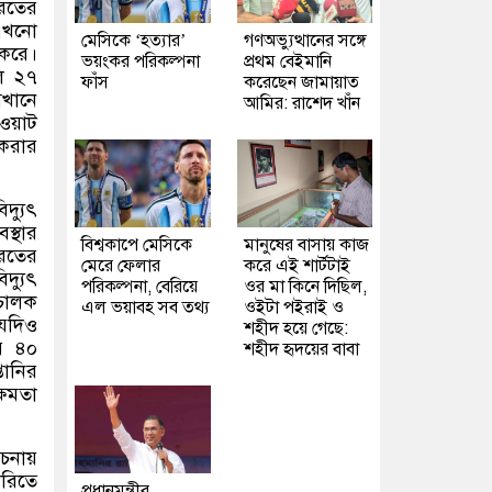
রতের
 এখনো
মেসিকে ‘হত্যার’
গণঅভ্যুত্থানের সঙ্গে
 করে।
ভয়ংকর পরিকল্পনা
প্রথম বেইমানি
ে ২৭
ফাঁস
করেছেন জামায়াত
খানে
আমির: রাশেদ খাঁন
াওয়াট
 করার
দ্যুৎ
স্থার
বিশ্বকাপে মেসিকে
মানুষের বাসায় কাজ
রতের
মেরে ফেলার
করে এই শার্টটাই
দ্যুৎ
পরিকল্পনা, বেরিয়ে
ওর মা কিনে দিছিল,
িচালক
এল ভয়াবহ সব তথ্য
ওইটা পইরাই ও
 যদিও
শহীদ হয়ে গেছে:
ের ৪০
শহীদ হৃদয়ের বাবা
তানির
্ষমতা
োচনায়
ারিতে
প্রধানমন্ত্রীর