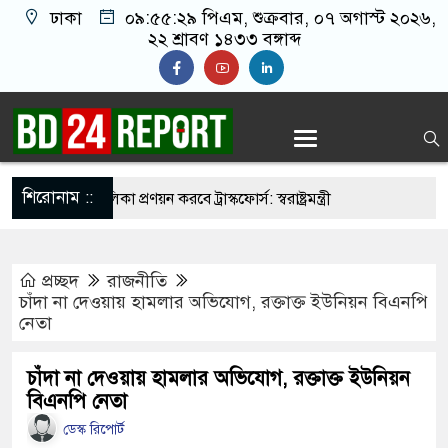
ঢাকা
০৯:৫৫:৩০ পিএম
, শুক্রবার, ০৭ অগাস্ট
২০২৬, ২২ শ্রাবণ ১৪৩৩ বঙ্গাব্দ
শিরোনাম ::
ির্মুহভাবে তালিকা প্রণয়ন করবে ট্রাস্কফোর্স: স্বরাষ্ট্রমন্ত্রী
নয় আমাদের মিত্র, অচিরেই আমাদের সঙ্গে মিশে যাবে:
প্রচ্ছদ
রাজনীতি
চাঁদা না দেওয়ায় হামলার অভিযোগ, রক্তাক্ত ইউনিয়ন বিএনপি
নেতা
 ইমামতি নয়, জাতির দায়িত্ব নিতে হবে ওলামায়ে
দ্দীন
চাঁদা না দেওয়ায় হামলার অভিযোগ, রক্তাক্ত ইউনিয়ন
বিএনপি নেতা
মসজিদ থেকে খুলে ফেলা হচ্ছে মাইক, শুভেন্দু বলছেন-
ডেস্ক রিপোর্ট