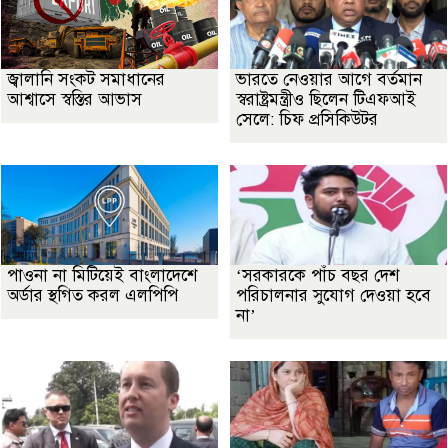
জ্বালানি সংকট সমাধানের
ভারতে নেওয়ার আগে বর্তমান
আশ্বাসে স্বস্তির আভাস
স্বরাষ্ট্রমন্ত্রীও ছিলেন টিএফআই
সেলে: চিফ প্রসিকিউটর
পাওনা না মিটিয়েই বাংলাদেশে
‘সরকারকে পাঁচ বছর দেশ
অর্ডার স্থগিত করল এলপিপি
পরিচালনার সুযোগ দেওয়া হবে
না’