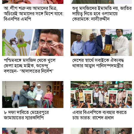
আ.লীগ শত্রু নয় আমাদের মিত্র,
শুধু মসজিদের ইমামতি নয়, জাতির
অচিরেই আমাদের সঙ্গে মিশে যাবে:
দায়িত্ব নিতে হবে ওলামায়ে
বিএনপির এমপি
কেরামকে: নাসীরুদ্দীন
পশ্চিমবঙ্গে মসজিদ থেকে খুলে
দেশের স্বার্থে সবাইকে ঐক্যবদ্ধ
ফেলা হচ্ছে মাইক, শুভেন্দু
থাকার আহ্বান পানিসম্পদমন্ত্রীর
বলছেন- ‘আদালতের নির্দেশ’
৮ দফা দাবিতে মেহেরপুরে
এবার বিএনপিকে ব্যবহার করতে
জামায়াতের স্মারকলিপি
চায় ভারত: রাশেদ প্রধান