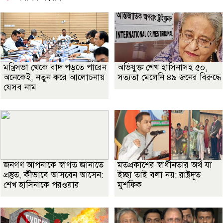
মন্ত্রিসভা থেকে বাদ পড়তে পারেন
অভিযুক্ত শেখ হাসিনাসহ ৫০,
অনেকেই, নতুন করে আলোচনায়
সত্যতা মেলেনি ৪৯ জনের বিরুদ্ধে
যেসব নাম
জনগণ আপনাকে স্বাগত জানাতে
মতপ্রকাশের স্বাধীনতার অর্থ যা
প্রস্তুত, কীভাবে আসবেন আসেন:
ইচ্ছা তাই বলা নয়: রাষ্ট্রদূত
শেখ হাসিনাকে পরওয়ার
মুশফিক