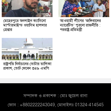
মেহেরপুরে অনলাইন ক্যাসিনো
আওয়ামী লীগের ‘জঙ্গিবাদের
মাস্টারমাইন্ড ওয়াসিম হালদার
ন্যারেটিভ’ পুরনো রাজনীতি :
গ্রেপ্তার
পররাষ্ট্র প্রতিমন্ত্রী
রাষ্ট্রপতি নির্বাচনের ভোটার তালিকা
প্রকাশ, ভোট দেবেন ৩৪৯ এমপি
সম্পাদক ও প্রকাশক : মোঃ জুয়েল রানা
ফোন : +8802222243049, মোবাইলঃ 01324-414545