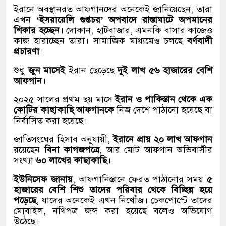
ইরানে অবস্থানরত আফগানদের অনেকেই জানিয়েছেন, তারা
এখন
‘ইসরায়েলি গুপ্তচর’ অপবাদে রাস্তাঘাটে অপমানের
শিকার হচ্ছেন
। দোকান, হাটবাজার, এমনকি বাসার কাজেও
কাজ হারাচ্ছেন তারা। সামাজিক মাধ্যমেও চলছে
বর্ণবাদী
প্রচারণা
।
শুধু
জুন মাসেই
ইরান ছেড়েছে
দুই লাখ ৫৬ হাজারের বেশি
আফগান
।
২০২৫ সালের প্রথম ছয় মাসে
ইরান ও পাকিস্তান থেকে এক
কোটির কাছাকাছি আফগানকে
নিজ দেশে পাঠানো হয়েছে বা
নির্বাসিত করা হয়েছে।
জাতিসংঘের হিসাব অনুযায়ী,
ইরানে প্রায় ২০ লাখ আফগান
রয়েছেন
বিনা কাগজপত্রে
, আর মোট আফগান অভিবাসীর
সংখ্যা
৬০ লাখের কাছাকাছি
।
ইউনিসেফ জানায়
, আফগানিস্তানে ফেরত পাঠানোর সময়
৫
হাজারের বেশি শিশু তাদের পরিবার থেকে বিচ্ছিন্ন হয়ে
পড়েছে
, যাদের অনেকেই এখন নিখোঁজ। চেকপোস্টে তাদের
মোবাইল, নথিপত্র জব্দ করা হয়েছে বলেও অভিযোগ
উঠেছে।