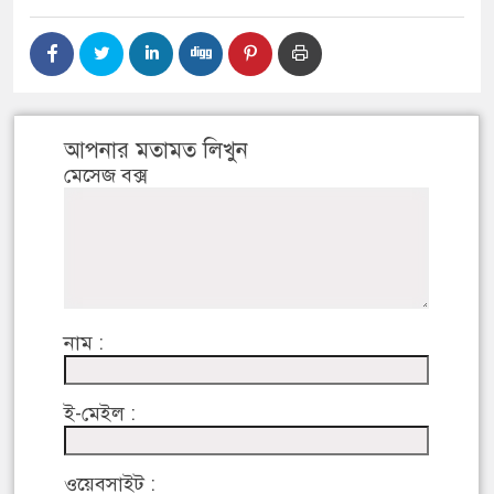
আপনার মতামত লিখুন
মেসেজ বক্স
নাম :
ই-মেইল :
ওয়েবসাইট :