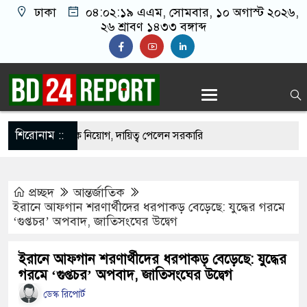
ঢাকা
০৪:০২:২০ এএম
, সোমবার, ১০ অগাস্ট ২০২৬,
২৬ শ্রাবণ ১৪৩৩ বঙ্গাব্দ
শিরোনাম ::
রিষদে প্রশাসক নিয়োগ, দায়িত্ব পেলেন সরকারি
প্রচ্ছদ
আন্তর্জাতিক
এক লরি চাপা দিলো কয়েকটি গাড়িকে, নিহত ২
ইরানে আফগান শরণার্থীদের ধরপাকড় বেড়েছে: যুদ্ধের গরমে
‘গুপ্তচর’ অপবাদ, জাতিসংঘের উদ্বেগ
াই না, আমরা চাই সরকার যেন ফ্যাসিস্ট হয়ে না ওঠে:
ইরানে আফগান শরণার্থীদের ধরপাকড় বেড়েছে: যুদ্ধের
গরমে ‘গুপ্তচর’ অপবাদ, জাতিসংঘের উদ্বেগ
বয়সেই রাষ্ট্রক্ষমতা দখলে ব্যাকুল: মুক্তিযুদ্ধ মন্ত্রী
ডেস্ক রিপোর্ট