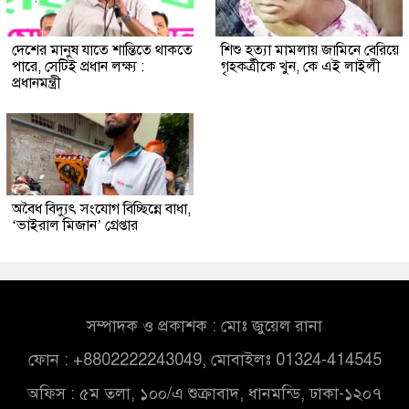
দেশের মানুষ যাতে শান্তিতে থাকতে
শিশু হত্যা মামলায় জামিনে বেরিয়ে
পারে, সেটিই প্রধান লক্ষ্য :
গৃহকর্ত্রীকে খুন, কে এই লাইলী
প্রধানমন্ত্রী
অবৈধ বিদ্যুৎ সংযোগ বিচ্ছিন্নে বাধা,
‘ভাইরাল মিজান’ গ্রেপ্তার
সম্পাদক ও প্রকাশক : মোঃ জুয়েল রানা
ফোন : +8802222243049, মোবাইলঃ 01324-414545
অফিস : ৫ম তলা, ১০০/এ শুক্রাবাদ, ধানমন্ডি, ঢাকা-১২০৭