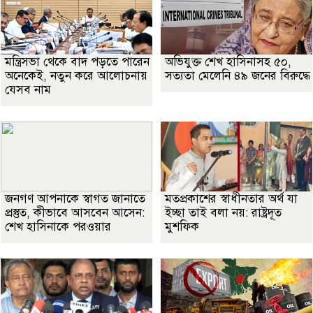
মন্ত্রিসভা থেকে বাদ পড়তে পারেন
অভিযুক্ত শেখ হাসিনাসহ ৫০,
অনেকেই, নতুন করে আলোচনায়
সত্যতা মেলেনি ৪৯ জনের বিরুদ্ধে
যেসব নাম
জনগণ আপনাকে স্বাগত জানাতে
মতপ্রকাশের স্বাধীনতার অর্থ যা
প্রস্তুত, কীভাবে আসবেন আসেন:
ইচ্ছা তাই বলা নয়: রাষ্ট্রদূত
শেখ হাসিনাকে পরওয়ার
মুশফিক