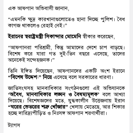
এক আফগান অভিবাসী জানান,
“এমনকি ক্ষুদ্র কারখানাগুলোতেও হানা দিচ্ছে পুলিশ। বৈধ
কাগজ থাকলেও রেহাই নেই।”
ইরানের স্বরাষ্ট্রমন্ত্রী সিকান্দার মোমেনি
স্বীকার করেছেন,
“আফগানরা পরিশ্রমী, কিন্তু আমাদের দেশে চাপ বাড়ছে।
বিশেষ করে যারা গত দুই-তিন বছরে এসেছে, তাদের
অনেকেই সন্দেহজনক।”
তিনি ইঙ্গিত দিয়েছেন, আফগানদের একটি অংশ ইরানে
“বিশেষ উদ্দেশ্য” নিয়ে
এসেছে বলে সরকারের ধারণা।
জাতিসংঘসহ মানবাধিকার সংগঠনগুলো এই অভিযানকে
‘অবৈধ, মানবাধিকার লঙ্ঘন ও বৈষম্যমূলক’
বলে আখ্যা
দিয়েছে। বিশেষজ্ঞদের মতে, যুদ্ধকালীন উত্তেজনায় ইরান
“ঘরের ভেতরের শত্রু খোঁজার”
খেলায় মেতেছে, আর শিকার
হচ্ছে দারিদ্র্যপীড়িত ও নিঃসঙ্গ আফগান শরণার্থীরা।
ট্যাগস