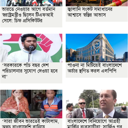
ভারতে নেওয়ার আগে বর্তমান
জ্বালানি সংকট সমাধানের
স্বরাষ্ট্রমন্ত্রীও ছিলেন টিএফআই
আশ্বাসে স্বস্তির আভাস
সেলে: চিফ প্রসিকিউটর
‘সরকারকে পাঁচ বছর দেশ
পাওনা না মিটিয়েই বাংলাদেশে
পরিচালনার সুযোগ দেওয়া হবে
অর্ডার স্থগিত করল এলপিপি
না’
‘সারা জীবন ভারতেই কাটালাম,
বাংলাদেশে বিনিয়োগে আগ্রহী
অথচ বাংলাদেশি বানিয়ে
মার্কিন ব্যবসায়ীরা: সার্জিও গর