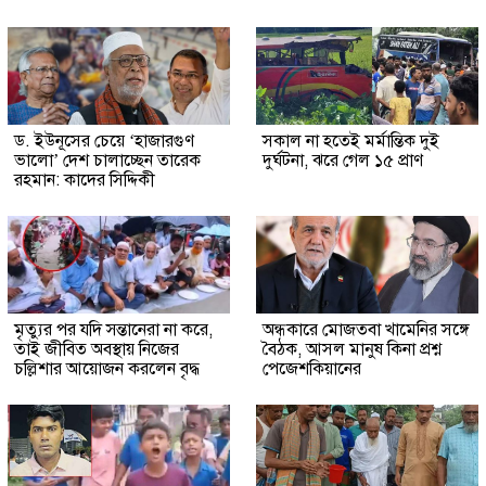
ড. ইউনূসের চেয়ে ‘হাজারগুণ
সকাল না হতেই মর্মান্তিক দুই
ভালো’ দেশ চালাচ্ছেন তারেক
দুর্ঘটনা, ঝরে গেল ১৫ প্রাণ
রহমান: কাদের সিদ্দিকী
মৃত্যুর পর যদি সন্তানেরা না করে,
অন্ধকারে মোজতবা খামেনির সঙ্গে
তাই জীবিত অবস্থায় নিজের
বৈঠক, আসল মানুষ কিনা প্রশ্ন
চল্লিশার আয়োজন করলেন বৃদ্ধ
পেজেশকিয়ানের