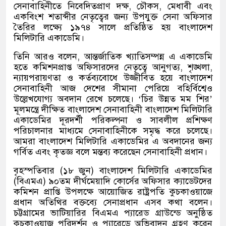
সেনাবাহিনীতে নিবেদিতপ্রাণ দক্ষ
,
চৌকস
,
মেধাবী এবং
একবিংশ শতাব্দীর নেতৃত্বের জন্য উপযুক্ত সেনা অফিসার
তৈরির লক্ষ্যে ১৯৭৪ সালে প্রতিষ্ঠিত হয় বাংলাদেশ
মিলিটারি একাডেমি।
তিনি আরও বলেন
,
আন্তর্জাতিক খ্যাতিসম্পন্ন এ একাডেমি
হতে কমিশনপ্রাপ্ত অফিসারদের নেতৃত্বে আনুগত্য
,
শৃঙ্খলা
,
ন্যায়পরায়ণতা ও কর্তব্যবোধে উজ্জীবিত হয়ে বাংলাদেশ
সেনাবাহিনী আজ দেশের সীমানা পেরিয়ে বহির্বিশ্বেও
উল্লেখযোগ্য অবদান রেখে চলেছে।
‘
চির উন্নত মম শির
’
মূলমন্ত্রে দীক্ষিত বাংলাদেশ সেনাবাহিনী বাংলাদেশ মিলিটারি
একাডেমির দূরদর্শী পরিকল্পনা ও সাবলীল প্রশিক্ষণ
পরিচালনার মাধ্যমে সেনাবাহিনীকে সমৃদ্ধ করে চলেছে।
আমরা বাংলাদেশ মিলিটারি একাডেমির এ অবদানের জন্য
গর্বিত এবং কৃতজ্ঞ বলে মন্তব্য করেছেন সেনাবাহিনী প্রধান।
বৃহস্পতিবার
(
১৮ জুন
)
বাংলাদেশ মিলিটারি একাডেমির
(
বিএমএ
)
৯০তম দীর্ঘমেয়াদি কোর্সের অফিসার ক্যাডেটদের
কমিশন প্রাপ্তি উপলক্ষে আয়োজিত রাষ্ট্রপতি কুচকাওয়াজে
প্রধান অতিথির বক্তব্যে সেনাপ্রধান এসব কথা বলেন।
চট্টগ্রামের ভাটিয়ারির বিএমএ প্যারেড গ্রাউন্ডে অনুষ্ঠিত
কুচকাওয়াজ পরিদর্শন ও প্যারেডে অভিবাদন গ্রহণ করেন