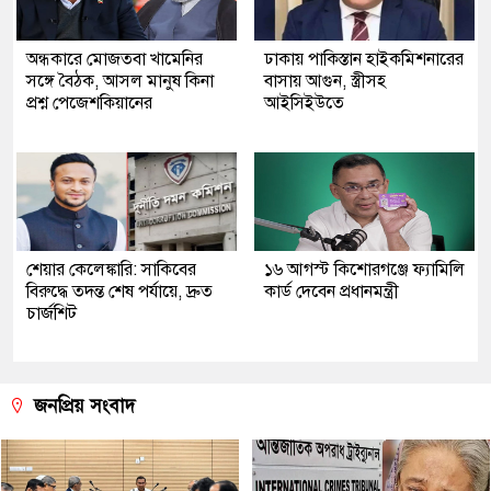
অন্ধকারে মোজতবা খামেনির
ঢাকায় পাকিস্তান হাইকমিশনারের
সঙ্গে বৈঠক, আসল মানুষ কিনা
বাসায় আগুন, স্ত্রীসহ
প্রশ্ন পেজেশকিয়ানের
আইসিইউতে
শেয়ার কেলেঙ্কারি: সাকিবের
১৬ আগস্ট কিশোরগঞ্জে ফ্যামিলি
বিরুদ্ধে তদন্ত শেষ পর্যায়ে, দ্রুত
কার্ড দেবেন প্রধানমন্ত্রী
চার্জশিট
জনপ্রিয় সংবাদ