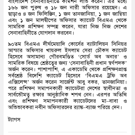
বাংলাদেশ সেনাবাহিনীতে কমিশন লাভ করেন। এর মধ্যে
১৬৬ জন পুরুষ ও ১৮ জন নারী অফিসার রয়েছেন। এ
ছাড়াও ৪ জন ফিলিস্তিন
,
১ জন তানজানিয়া
,
১ জন জাম্বিয়া
এবং ১ জন মালদ্বীপের অফিসার ক্যাডেট বিএমএ থেকে
সামরিক প্রশিক্ষণ সম্পন্ন করেন
,
যারা নিজ নিজ দেশের
সেনাবাহিনীতে যোগদান করবেন।
৯০তম বিএমএ দীর্ঘমেয়াদি কোর্সের ব্যাটালিয়ন সিনিয়র
আন্ডার অফিসার খায়রুল ইসলাম সেরা চৌকস ক্যাডেট
হিসেবে অসামান্য গৌরবমণ্ডিত
‘
সোর্ড অব অনার
’
ও
সামরিক বিষয়ে শ্রেষ্ঠত্বের জন্য
‘
সেনাবাহিনী প্রধান স্বর্ণপদক
’
অর্জন করেন। পাশাপাশি
,
এ একাডেমি থেকে প্রশিক্ষণপ্রাপ্ত
সর্বশ্রেষ্ঠ বিদেশি ক্যাডেট হিসেবে
‘
বিএমএ ট্রফি অব
এক্সিলেন্স
’
অর্জন করেন সার্জেন্ট আবু বকর
,
তানজানিয়া।
পরে প্রশিক্ষণ সমাপনকারী ক্যাডেটরা দেশের স্বাধীনতা ও
সার্বভৌমত্ব রক্ষার আনুষ্ঠানিক শপথ নেন। এরপর অতিথি
এবং প্রশিক্ষণ সমাপনকারী ক্যাডেটদের মা
–
বাবা ও
অভিভাবকরা নবীন অফিসারদের র‍্যাঙ্ক
–
ব্যাজ পরিয়ে দেন।
ট্যাগস