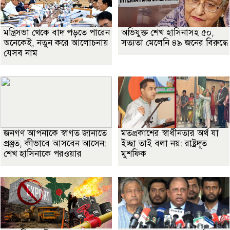
মন্ত্রিসভা থেকে বাদ পড়তে পারেন
অভিযুক্ত শেখ হাসিনাসহ ৫০,
অনেকেই, নতুন করে আলোচনায়
সত্যতা মেলেনি ৪৯ জনের বিরুদ্ধে
যেসব নাম
জনগণ আপনাকে স্বাগত জানাতে
মতপ্রকাশের স্বাধীনতার অর্থ যা
প্রস্তুত, কীভাবে আসবেন আসেন:
ইচ্ছা তাই বলা নয়: রাষ্ট্রদূত
শেখ হাসিনাকে পরওয়ার
মুশফিক