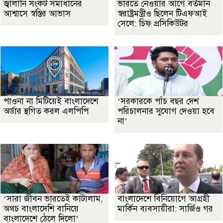
জ্বালানি সংকট সমাধানের
ভারতে নেওয়ার আগে বর্তমান
আশ্বাসে স্বস্তির আভাস
স্বরাষ্ট্রমন্ত্রীও ছিলেন টিএফআই
সেলে: চিফ প্রসিকিউটর
পাওনা না মিটিয়েই বাংলাদেশে
‘সরকারকে পাঁচ বছর দেশ
অর্ডার স্থগিত করল এলপিপি
পরিচালনার সুযোগ দেওয়া হবে
না’
‘সারা জীবন ভারতেই কাটালাম,
বাংলাদেশে বিনিয়োগে আগ্রহী
অথচ বাংলাদেশি বানিয়ে
মার্কিন ব্যবসায়ীরা: সার্জিও গর
বাংলাদেশে ঠেলে দিলো’