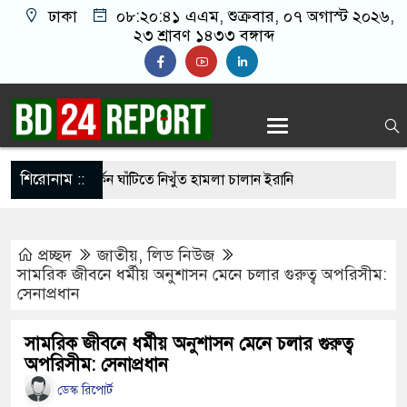
ঢাকা
০৮:২০:৪২ এএম
, শুক্রবার, ০৭ অগাস্ট ২০২৬,
২৩ শ্রাবণ ১৪৩৩ বঙ্গাব্দ
শিরোনাম ::
র ছাড়াই মার্কিন ঘাঁটিতে নিখুঁত হামলা চালান ইরানি
প্রচ্ছদ
জাতীয়
,
লিড নিউজ
রস্ত ১০০ পরিবারকে নতুন ঘর দেবেন প্রধানমন্ত্রী
সামরিক জীবনে ধর্মীয় অনুশাসন মেনে চলার গুরুত্ব অপরিসীম:
সেনাপ্রধান
তিকর ছবি তুলে লন্ডনে বয়ফ্রেন্ডের কাছে পাঠাতেন
ালয়ের ছাত্রী
সামরিক জীবনে ধর্মীয় অনুশাসন মেনে চলার গুরুত্ব
অপরিসীম: সেনাপ্রধান
েয়ে ‘হাজারগুণ ভালো’ দেশ চালাচ্ছেন তারেক রহমান:
ডেস্ক রিপোর্ট