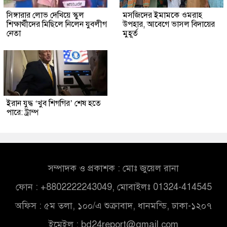
সিঙ্গারার লোভ দেখিয়ে স্কুল
মসজিদের ইমামকে ওমরাহ
শিক্ষার্থীদের মিছিলে নিলেন যুবলীগ
উপহার, আবেগে ভাসল বিদায়ের
নেতা
মুহূর্ত
ইরান যুদ্ধ ‘খুব শিগগির’ শেষ হতে
পারে: ট্রাম্প
সম্পাদক ও প্রকাশক : মোঃ জুয়েল রানা
ফোন : +8802222243049, মোবাইলঃ 01324-414545
অফিস : ৫ম তলা, ১০০/এ শুক্রাবাদ, ধানমন্ডি, ঢাকা-১২০৭
ইমেইল :
bd24report@gmail.com