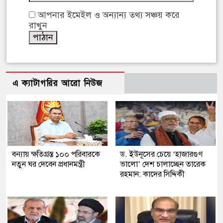
আপনার ইমেইল ও অন্যান্য তথ্য সঞ্চয় করে
রাখুন
এ ক্যাটাগরির আরো নিউজ
বন্যায় ক্ষতিগ্রস্ত ১০০ পরিবারকে
ড. ইউনূসের চেয়ে ‘হাজারগুণ
নতুন ঘর দেবেন প্রধানমন্ত্রী
ভালো’ দেশ চালাচ্ছেন তারেক
রহমান: কাদের সিদ্দিকী