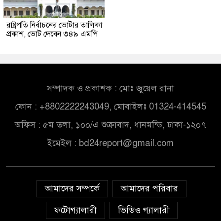
রাষ্ট্রপতি নির্বাচনের ভোটার তালিকা
প্রকাশ, ভোট দেবেন ৩৪৯ এমপি
সম্পাদক ও প্রকাশক : মোঃ জুয়েল রানা
ফোন : +8802222243049, মোবাইলঃ 01324-414545
অফিস : ৫ম তলা, ১০০/এ শুক্রাবাদ, ধানমন্ডি, ঢাকা-১২০৭
ইমেইল :
bd24report@gmail.com
আমাদের সম্পর্কে
আমাদের পরিবার
ফটোগ্যালারী
ভিডিও গ্যালারী