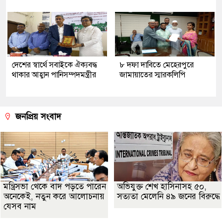
দেশের স্বার্থে সবাইকে ঐক্যবদ্ধ
৮ দফা দাবিতে মেহেরপুরে
থাকার আহ্বান পানিসম্পদমন্ত্রীর
জামায়াতের স্মারকলিপি
জনপ্রিয় সংবাদ
মন্ত্রিসভা থেকে বাদ পড়তে পারেন
অভিযুক্ত শেখ হাসিনাসহ ৫০,
অনেকেই, নতুন করে আলোচনায়
সত্যতা মেলেনি ৪৯ জনের বিরুদ্ধে
যেসব নাম