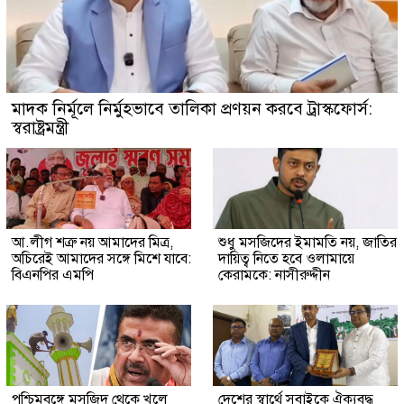
মাদক নির্মূলে নির্মুহভাবে তালিকা প্রণয়ন করবে ট্রাস্কফোর্স:
স্বরাষ্ট্রমন্ত্রী
আ.লীগ শত্রু নয় আমাদের মিত্র,
শুধু মসজিদের ইমামতি নয়, জাতির
অচিরেই আমাদের সঙ্গে মিশে যাবে:
দায়িত্ব নিতে হবে ওলামায়ে
বিএনপির এমপি
কেরামকে: নাসীরুদ্দীন
পশ্চিমবঙ্গে মসজিদ থেকে খুলে
দেশের স্বার্থে সবাইকে ঐক্যবদ্ধ