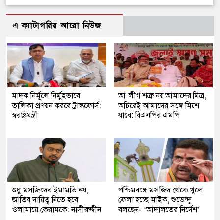
এ ক্যাটাগরির আরো নিউজ
মাদক নির্মূলে নির্মুহভাবে
আ.লীগ শত্রু নয় আমাদের মিত্র,
তালিকা প্রণয়ন করবে ট্রাস্কফোর্স:
অচিরেই আমাদের সঙ্গে মিশে
স্বরাষ্ট্রমন্ত্রী
যাবে: বিএনপির এমপি
শুধু মসজিদের ইমামতি নয়,
পশ্চিমবঙ্গে মসজিদ থেকে খুলে
জাতির দায়িত্ব নিতে হবে
ফেলা হচ্ছে মাইক, শুভেন্দু
ওলামায়ে কেরামকে: নাসীরুদ্দীন
বলছেন- ‘আদালতের নির্দেশ’