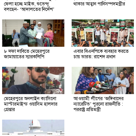
ফেলা হচ্ছে মাইক, শুভেন্দু
থাকার আহ্বান পানিসম্পদমন্ত্রীর
বলছেন- ‘আদালতের নির্দেশ’
৮ দফা দাবিতে মেহেরপুরে
এবার বিএনপিকে ব্যবহার করতে
জামায়াতের স্মারকলিপি
চায় ভারত: রাশেদ প্রধান
মেহেরপুরে অনলাইন ক্যাসিনো
আওয়ামী লীগের ‘জঙ্গিবাদের
মাস্টারমাইন্ড ওয়াসিম হালদার
ন্যারেটিভ’ পুরনো রাজনীতি :
গ্রেপ্তার
পররাষ্ট্র প্রতিমন্ত্রী