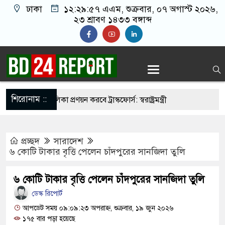
ঢাকা
১২:২৯:৫৮ এএম
, শুক্রবার, ০৭ অগাস্ট ২০২৬,
২৩ শ্রাবণ ১৪৩৩ বঙ্গাব্দ
শিরোনাম ::
র্মুহভাবে তালিকা প্রণয়ন করবে ট্রাস্কফোর্স: স্বরাষ্ট্রমন্ত্রী
নয় আমাদের মিত্র, অচিরেই আমাদের সঙ্গে মিশে যাবে:
প্রচ্ছদ
সারাদেশ
৬ কোটি টাকার বৃত্তি পেলেন চাঁদপুরের সানজিদা তুলি
 ইমামতি নয়, জাতির দায়িত্ব নিতে হবে ওলামায়ে
৬ কোটি টাকার বৃত্তি পেলেন চাঁদপুরের সানজিদা তুলি
্দীন
ডেস্ক রিপোর্ট
সজিদ থেকে খুলে ফেলা হচ্ছে মাইক, শুভেন্দু বলছেন-
আপডেট সময় ০৯:০৯:২৩ অপরাহ্ন, শুক্রবার, ১৯ জুন ২০২৬
১৭৫ বার পড়া হয়েছে