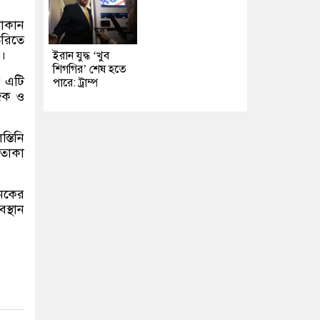
দোকান
ৈরিতে
।
ইরান যুদ্ধ ‘খুব
শিগগির’ শেষ হতে
ই এটি
পারে: ট্রাম্প
জিক ও
্তিনি
তাকা
নেকের
স্থান