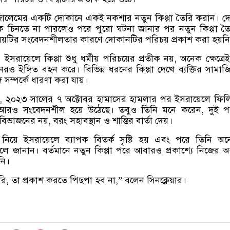
রুজালেমের একটি দোকানে একই নকশার নতুন কিপ্পা তৈরি করান। 
কে চিনতে না পারলেও পরে পুরো ঘটনা জানার পর নতুন কিপ্পা ত
িষয়টির সংবেদনশীলতার কারণে দোকানটির পরিচয় প্রকাশ করা হয়নি
য, ইসরায়েলে কিপ্পা শুধু ধর্মীয় পরিচয়ের প্রতীক নয়, অনেক ক্ষেত্রে
েরও ইঙ্গিত বহন করে। বিভিন্ন ধরনের কিপ্পা দেখে ব্যক্তির সামা
গি সম্পর্কে ধারণা করা যায়।
ন, ২০২৩ সালের ৭ অক্টোবর হামাসের হামলার পর ইসরায়েলে ফিলিস
 আরও সংবেদনশীল হয়ে উঠেছে। তবুও তিনি মনে করেন, দুই প
িভাজনের নয়, বরং সহাবস্থান ও শান্তির বার্তা দেয়।
 নিয়ে ইসরায়েলে ব্যাপক বিতর্ক সৃষ্টি হয় এবং পরে তিনি অ
লে জানান। বর্তমানে নতুন কিপ্পা পরে আবারও প্রকাশ্যে নিজের অব
নি।
রি, তা প্রকাশ করতে পিছপা হব না,” বলেন সিনক্লেয়ার।