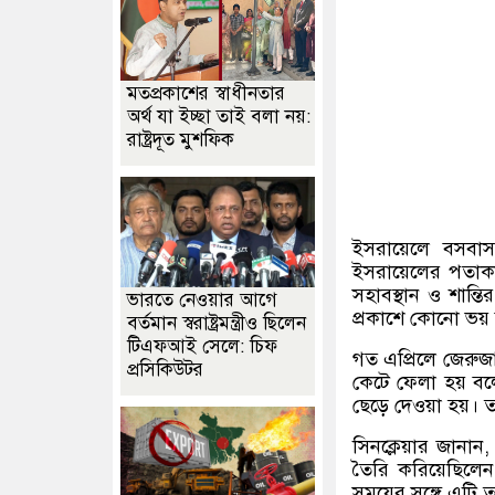
মতপ্রকাশের স্বাধীনতার
অর্থ যা ইচ্ছা তাই বলা নয়:
রাষ্ট্রদূত মুশফিক
ইসরায়েলে বসবাসর
ইসরায়েলের পতাকা
সহাবস্থান ও শান্ত
ভারতে নেওয়ার আগে
প্রকাশে কোনো ভয় 
বর্তমান স্বরাষ্ট্রমন্ত্রীও ছিলেন
টিএফআই সেলে: চিফ
গত এপ্রিলে জেরুজ
প্রসিকিউটর
কেটে ফেলা হয় ব
ছেড়ে দেওয়া হয়। তবে
সিনক্লেয়ার জানান
তৈরি করিয়েছিলেন
সময়ের সঙ্গে এটি ত