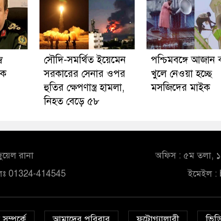
ব
সৌদি-সমর্থিত ইয়েমেন
পশ্চিমবঙ্গে আজান ব
িক
সরকারের সেনার ওপর
খুলে নেওয়া হচ্ছে
হুতির ক্ষেপণাস্ত্র হামলা,
মসজিদের মাইক
নিহত বেড়ে ৫৮
ুয়েল রানা
অফিস : ৫ম তলা, ১০
লঃ 01324-414545
ইমেইল :
সম্পর্কে
আমাদের পরিবার
ফটোগ্যালারী
ভিডি