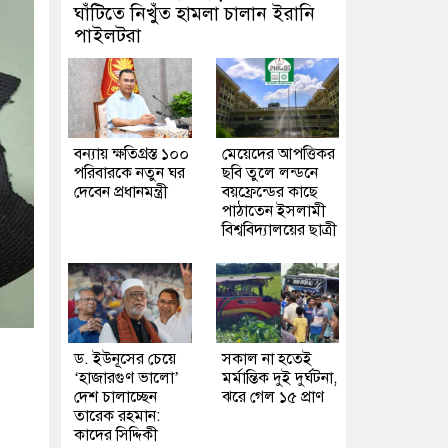
ঘাঁটিতে নিখুঁত হামলা চালান ইরানি
পাইলটরা
বন্যায় ক্ষতিগ্রস্ত ১০০
মেয়েদের আপত্তিকর
পরিবারকে নতুন ঘর
ছবি তুলে লন্ডনে
দেবেন প্রধানমন্ত্রী
বয়ফ্রেন্ডের কাছে
পাঠাতেন ইসলামী
বিশ্ববিদ্যালয়ের ছাত্রী
ড. ইউনূসের চেয়ে
সকাল না হতেই
‘হাজারগুণ ভালো’
মর্মান্তিক দুই দুর্ঘটনা,
দেশ চালাচ্ছেন
ঝরে গেল ১৫ প্রাণ
তারেক রহমান:
কাদের সিদ্দিকী