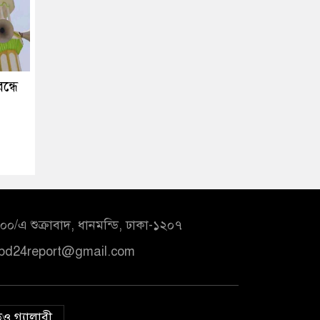
ন্ধে
০/এ শুক্রাবাদ, ধানমন্ডি, ঢাকা-১২০৭
bd24report@gmail.com
ও গ্যালারী