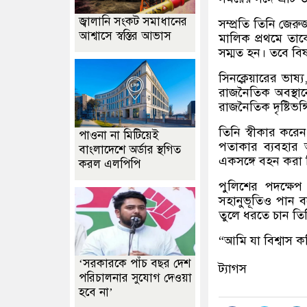
জ্বালানি সংকট সমাধানের
সম্প্রতি তিনি জে
আশ্বাসে স্বস্তির আভাস
মালিক প্রথমে তা
সম্মত হন। তবে ব
সিনক্লেয়ারের ভাষ্
রাজনৈতিক অবস্থান
রাজনৈতিক দৃষ্টিভঙ্
তিনি স্বীকার করে
পাওনা না মিটিয়েই
পতাকার ব্যবহার
বাংলাদেশে অর্ডার স্থগিত
একসঙ্গে বহন করা ব
করল এলপিপি
পুলিশের পদক্ষেপ
সহানুভূতিও পান ব
তুলে ধরতে চান তি
“আমি যা বিশ্বাস ক
‘সরকারকে পাঁচ বছর দেশ
ট্যাগস
পরিচালনার সুযোগ দেওয়া
হবে না’