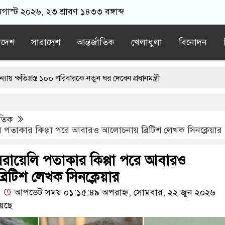
অগাস্ট ২০২৬, ২৩ শ্রাবণ ১৪৩৩ বঙ্গাব্দ
াদেশ
সারাদেশ
আন্তর্জাতিক
খেলাধুলা
বিনোদন
ত ১০০ পরিবারকে নতুন ঘর দেবেন প্রধানমন্ত্রী
ড. ইউনূসের চেয়ে ‘হাজারগুণ ভালো’ দেশ চালাচ্ছেন তারেক রহমান: কাদের স
াতিক
াই জীবিত অবস্থায় নিজের চল্লিশার আয়োজন করলেন বৃদ্ধ
লি পতাকার কিপ্পা পরে আবারও আলোচনায় ব্রিটিশ লেখক সিনক্লেয়ার
ভ দেখিয়ে স্কুল শিক্ষার্থীদের মিছিলে নিলেন যুবলীগ নেতা
ইসরায়েলি পতাকার কিপ্পা পরে আবারও
ষ হতে পারে: ট্রাম্প
রিটিশ লেখক সিনক্লেয়ার
আপডেট সময় ০১:১৫:৪৯ অপরাহ্ন, সোমবার, ২২ জুন ২০২৬
েছে