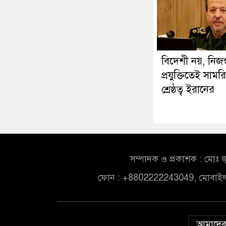
বিদেশী নয়, নিজস্
প্রযুক্তিতেই সামর
শ্রেষ্ঠত্ব ইরানের
সম্পাদক ও প্রকাশক : মোঃ জ
ফোন : +8802222243049, মোবাই
আমাদের 