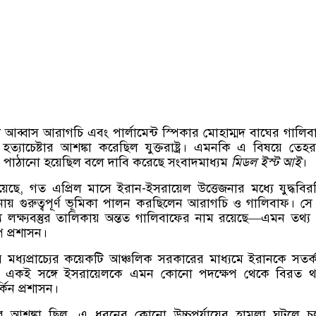
্ত্রী আব্বাস আরাগচি এবং পার্লামেন্ট স্পিকার মোহাম্মদ বাঘের গালি
্য হত্যাচেষ্টার আশঙ্কা করেছিল যুক্তরাষ্ট্র। এমনকি এ বিষয়ে তেহ
ও পাঠানো হয়েছিল বলে দাবি করেছে সংবাদমাধ্যম
মিডল ইস্ট আই
।
য়েছে, গত এপ্রিল মাসে ইরান-ইসরায়েল উত্তেজনার মধ্যে যুদ্ধবি
য় গুরুত্বপূর্ণ ভূমিকা পালন করছিলেন আরাগচি ও গালিবাফ। স
্য লক্ষ্যবস্তুর তালিকায় অন্তত গালিবাফের নাম রয়েছে—এমন তথ্য
ম্প প্রশাসন।
য় মধ্যপ্রাচ্যের কয়েকটি আঞ্চলিক সরকারের মাধ্যমে ইরানকে সতর্কব
। একই সঙ্গে ইসরায়েলকে এমন কোনো পদক্ষেপ থেকে বিরত থ
কিন প্রশাসন।
তাদের আশঙ্কা ছিল, এ ধরনের কোনো উচ্চপর্যায়ের হামলা ঘটলে 