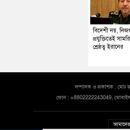
বিদেশী নয়, নিজস্
প্রযুক্তিতেই সামর
শ্রেষ্ঠত্ব ইরানের
সম্পাদক ও প্রকাশক : মোঃ জ
ফোন : +8802222243049, মোবাই
আমাদের 