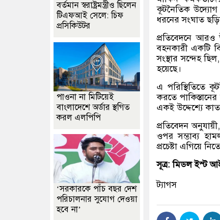
বর্তমান স্বরাষ্ট্রমন্ত্রীও ছিলেন
কূটনৈতিক উদ্যোগ 
টিএফআই সেলে: চিফ
ধরনের সংঘাত ছড়ি
প্রসিকিউটর
প্রতিবেদনে আরও 
বহনকারী একটি বিম
সংস্থার সন্দেহ ছি
হয়েছে।
এ পরিস্থিতিতে কূ
করতে পাকিস্তানের ম
পাওনা না মিটিয়েই
একই উদ্দেশ্যে কাত
বাংলাদেশে অর্ডার স্থগিত
করল এলপিপি
প্রতিবেদন অনুযা
ওপর সম্ভাব্য হামল
প্রচেষ্টা এগিয়ে ন
সূত্র: মিডল ইস্ট আ
ট্যাগস
‘সরকারকে পাঁচ বছর দেশ
পরিচালনার সুযোগ দেওয়া
হবে না’