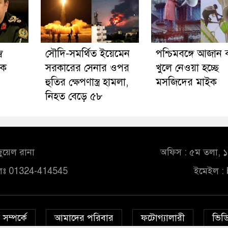
ব
সৌদি-সমর্থিত ইয়েমেন
পশ্চিমবঙ্গে আজান ব
িক
সরকারের সেনার ওপর
খুলে নেওয়া হচ্ছে
হুতির ক্ষেপণাস্ত্র হামলা,
মসজিদের মাইক
নিহত বেড়ে ৫৮
ুয়েল রানা
অফিস : ৫ম তলা, ১০
লঃ 01324-414545
ইমেইল :
সম্পর্কে
আমাদের পরিবার
ফটোগ্যালারী
ভিডি