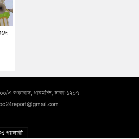
ন্ধে
০/এ শুক্রাবাদ, ধানমন্ডি, ঢাকা-১২০৭
bd24report@gmail.com
ও গ্যালারী