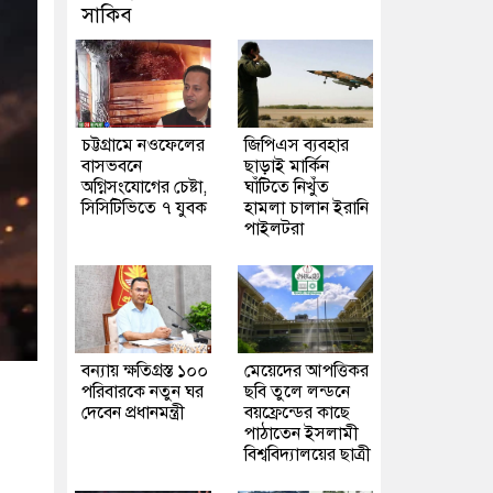
সাকিব
চট্টগ্রামে নওফেলের
জিপিএস ব্যবহার
বাসভবনে
ছাড়াই মার্কিন
অগ্নিসংযোগের চেষ্টা,
ঘাঁটিতে নিখুঁত
সিসিটিভিতে ৭ যুবক
হামলা চালান ইরানি
পাইলটরা
বন্যায় ক্ষতিগ্রস্ত ১০০
মেয়েদের আপত্তিকর
পরিবারকে নতুন ঘর
ছবি তুলে লন্ডনে
দেবেন প্রধানমন্ত্রী
বয়ফ্রেন্ডের কাছে
পাঠাতেন ইসলামী
বিশ্ববিদ্যালয়ের ছাত্রী