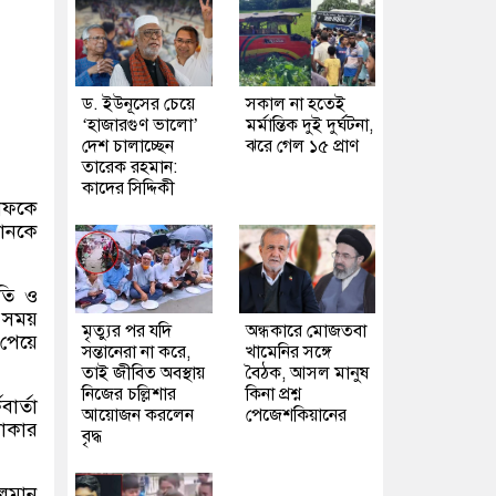
ড. ইউনূসের চেয়ে
সকাল না হতেই
‘হাজারগুণ ভালো’
মর্মান্তিক দুই দুর্ঘটনা,
দেশ চালাচ্ছেন
ঝরে গেল ১৫ প্রাণ
তারেক রহমান:
কাদের সিদ্দিকী
বাফকে
রানকে
রতি ও
ে সময়
মৃত্যুর পর যদি
অন্ধকারে মোজতবা
 পেয়ে
সন্তানেরা না করে,
খামেনির সঙ্গে
তাই জীবিত অবস্থায়
বৈঠক, আসল মানুষ
নিজের চল্লিশার
কিনা প্রশ্ন
ার্তা
আয়োজন করলেন
পেজেশকিয়ানের
াকার
বৃদ্ধ
চলমান