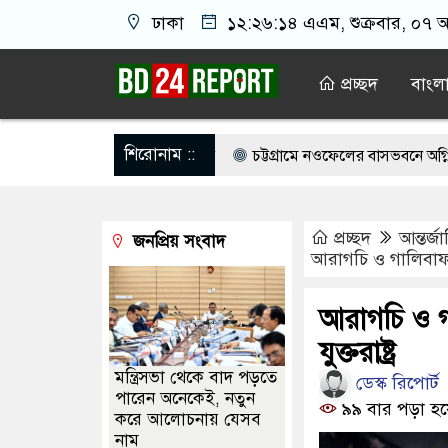
ঢাকা
১২:২৬:১৫ এএম
, শুক্রবার, ০৭ 
প্রচ্ছদ
বাংল
শিরোনাম ::
দেশে ফিরতে চান সাকিব
চট্টগ্রামে নওফেলের বাসভবনে অগ্নিসংযোগের চেষ্ট
ই মার্কিন ঘাঁটিতে নিখুঁত হামলা চালান ইরানি পাইলটরা
বন্যায় ক্ষতিগ্রস্
প্রচ্ছদ
আন্তর্জ
জনপ্রিয় সংবাদ
ি তুলে লন্ডনে বয়ফ্রেন্ডের কাছে পাঠাতেন ইসলামী বিশ্ববিদ্যালয়ের ছাত্রী
আরাগচি ও গালিবাফকে 
তিক দুই দুর্ঘটনা, ঝরে গেল ১৫ প্রাণ
মৃত্যুর পর যদি সন্তানেরা না করে, ত
আরাগচি ও গ
মেনির সঙ্গে বৈঠক, আসল মানুষ কিনা প্রশ্ন পেজেশকিয়ানের
সিঙ্গারার লো
যুক্তরাষ্ট্র
মন্ত্রিসভা থেকে বাদ পড়তে
ডেস্ক রিপোর্ট
পারেন অনেকেই, নতুন
৯৯ বার পড়া হয়
করে আলোচনায় যেসব
নাম