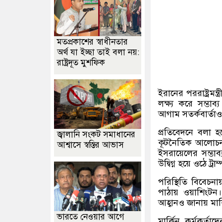
মতপ্রকাশের স্বাধীনতার
অর্থ যা ইচ্ছা তাই বলা নয়:
রাষ্ট্রদূত মুশফিক
ইরানের পররাষ্ট্রমন
লক্ষ্য করে সম্ভাব
আগাম সতর্কবার্তা
প্রতিবেদনে বলা হ
জ্বালানি সংকট সমাধানের
কূটনৈতিক আলোচনা
আশ্বাসে স্বস্তির আভাস
ইসরায়েলের সম্ভাব
উদ্বিগ্ন হয়ে ওঠে ট্রা
পরিস্থিতি বিবেচনা
পাঠায় ওয়াশিংটন
আহ্বানও জানায় মার্
ভারতে নেওয়ার আগে
মার্কিন কর্মকর্