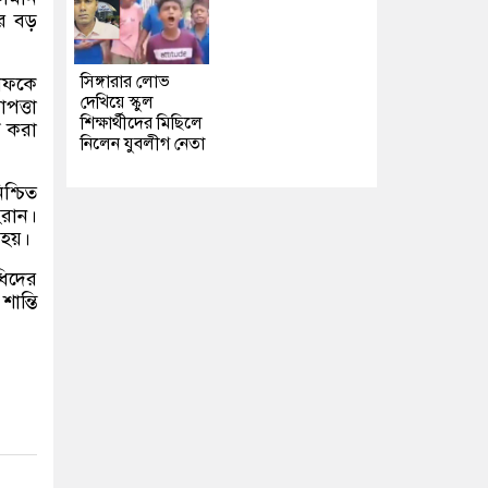
রে বড়
সিঙ্গারার লোভ
বাফকে
দেখিয়ে স্কুল
পত্তা
শিক্ষার্থীদের মিছিলে
ত করা
নিলেন যুবলীগ নেতা
শ্চিত
হরান।
 হয়।
ধিদের
ান্তি