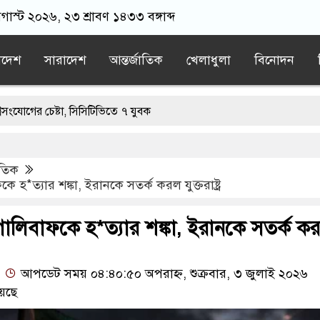
অগাস্ট ২০২৬, ২৩ শ্রাবণ ১৪৩৩ বঙ্গাব্দ
াদেশ
সারাদেশ
আন্তর্জাতিক
খেলাধুলা
বিনোদন
া, সিসিটিভিতে ৭ যুবক
ত ১০০ পরিবারকে নতুন ঘর দেবেন প্রধানমন্ত্রী
াতিক
ড. ইউনূসের চেয়ে ‘হাজারগুণ ভালো’ দেশ চালাচ্ছেন তারেক রহমান: কাদের স
হ*ত্যার শঙ্কা, ইরানকে সতর্ক করল যুক্তরাষ্ট্র
াই জীবিত অবস্থায় নিজের চল্লিশার আয়োজন করলেন বৃদ্ধ
ালিবাফকে হ*ত্যার শঙ্কা, ইরানকে সতর্ক ক
ভ দেখিয়ে স্কুল শিক্ষার্থীদের মিছিলে নিলেন যুবলীগ নেতা
আপডেট সময় ০৪:৪০:৫০ অপরাহ্ন, শুক্রবার, ৩ জুলাই ২০২৬
েছে