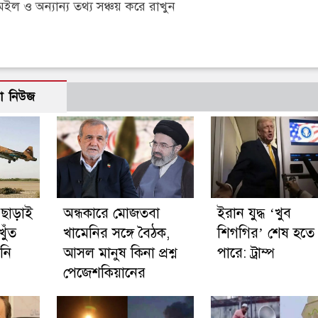
 ও অন্যান্য তথ্য সঞ্চয় করে রাখুন
ো নিউজ
 ছাড়াই
অন্ধকারে মোজতবা
ইরান যুদ্ধ ‘খুব
খুঁত
খামেনির সঙ্গে বৈঠক,
শিগগির’ শেষ হতে
নি
আসল মানুষ কিনা প্রশ্ন
পারে: ট্রাম্প
পেজেশকিয়ানের