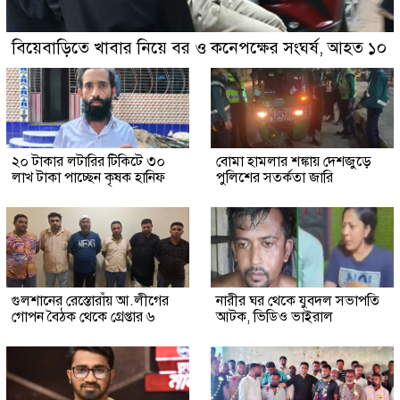
বিয়েবাড়িতে খাবার নিয়ে বর ও কনেপক্ষের সংঘর্ষ, আহত ১০
২০ টাকার লটারির টিকিটে ৩০
বোমা হামলার শঙ্কায় দেশজুড়ে
লাখ টাকা পাচ্ছেন কৃষক হানিফ
পুলিশের সতর্কতা জারি
গুলশানের রেস্তোরাঁয় আ.লীগের
নারীর ঘর থেকে যুবদল সভাপতি
গোপন বৈঠক থেকে গ্রেপ্তার ৬
আটক, ভিডিও ভাইরাল