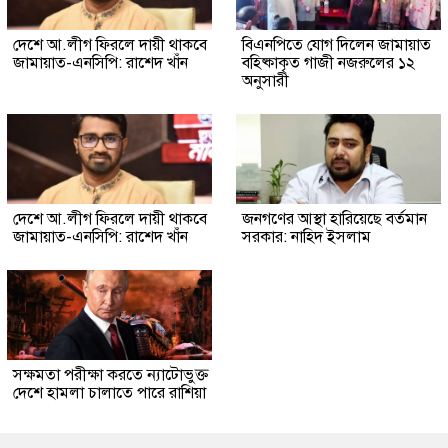
দেশে আ.লীগ ফিরলে দায়ী থাকবে
বিএনপিতে যোগ দিলেন জামায়াত
জামায়াত-এনসিপি: রাশেদ খাঁন
বহিষ্কাকৃত গাজী নজরুলের ১২
অনুসারী
দেশে আ.লীগ ফিরলে দায়ী থাকবে
জনগণের আস্থা হারিয়েছে বর্তমান
জামায়াত-এনসিপি: রাশেদ খাঁন
সরকার: নাহিদ ইসলাম
সক্ষমতা পরীক্ষা করতে ন্যাটোভুক্ত
দেশে হামলা চালাতে পারে রাশিয়া