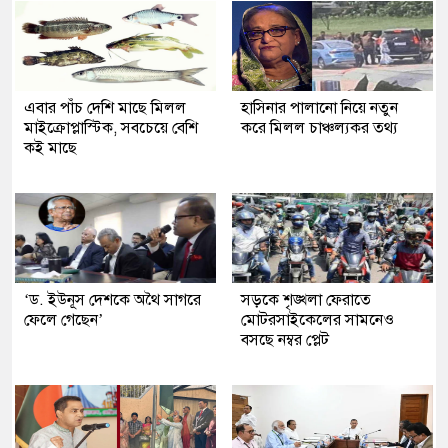
এবার পাঁচ দেশি মাছে মিলল
হাসিনার পালানো নিয়ে নতুন
মাইক্রোপ্লাস্টিক, সবচেয়ে বেশি
করে মিলল চাঞ্চল্যকর তথ্য
কই মাছে
‘ড. ইউনূস দেশকে অথৈ সাগরে
সড়কে শৃঙ্খলা ফেরাতে
ফেলে গেছেন’
মোটরসাইকেলের সামনেও
বসছে নম্বর প্লেট