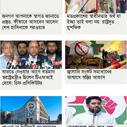
জনগণ আপনাকে স্বাগত জানাতে
মতপ্রকাশের স্বাধীনতার অর্থ যা
প্রস্তুত, কীভাবে আসবেন আসেন:
ইচ্ছা তাই বলা নয়: রাষ্ট্রদূত
শেখ হাসিনাকে পরওয়ার
মুশফিক
ভারতে নেওয়ার আগে বর্তমান
জ্বালানি সংকট সমাধানের
স্বরাষ্ট্রমন্ত্রীও ছিলেন টিএফআই
আশ্বাসে স্বস্তির আভাস
সেলে: চিফ প্রসিকিউটর