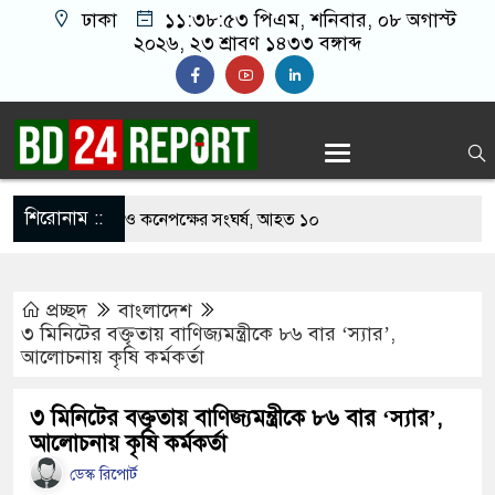
ঢাকা
১১:৩৮:৫৪ পিএম
, শনিবার, ০৮ অগাস্ট
২০২৬, ২৩ শ্রাবণ ১৪৩৩ বঙ্গাব্দ
শিরোনাম ::
খাবার নিয়ে বর ও কনেপক্ষের সংঘর্ষ, আহত ১০
ারির টিকিটে ৩০ লাখ টাকা পাচ্ছেন কৃষক হানিফ
প্রচ্ছদ
বাংলাদেশ
 শঙ্কায় দেশজুড়ে পুলিশের সতর্কতা জারি
৩ মিনিটের বক্তৃতায় বাণিজ্যমন্ত্রীকে ৮৬ বার ‘স্যার’,
আলোচনায় কৃষি কর্মকর্তা
স্তোরাঁয় আ.লীগের গোপন বৈঠক থেকে গ্রেপ্তার ৬
েকে যুবদল সভাপতি আটক, ভিডিও ভাইরাল
৩ মিনিটের বক্তৃতায় বাণিজ্যমন্ত্রীকে ৮৬ বার ‘স্যার’,
আলোচনায় কৃষি কর্মকর্তা
 ফিরলে দায়ী থাকবে জামায়াত-এনসিপি: রাশেদ খাঁন
ডেস্ক রিপোর্ট