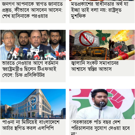
জনগণ আপনাকে স্বাগত জানাতে
মতপ্রকাশের স্বাধীনতার অর্থ যা
প্রস্তুত, কীভাবে আসবেন আসেন:
ইচ্ছা তাই বলা নয়: রাষ্ট্রদূত
শেখ হাসিনাকে পরওয়ার
মুশফিক
ভারতে নেওয়ার আগে বর্তমান
জ্বালানি সংকট সমাধানের
স্বরাষ্ট্রমন্ত্রীও ছিলেন টিএফআই
আশ্বাসে স্বস্তির আভাস
সেলে: চিফ প্রসিকিউটর
পাওনা না মিটিয়েই বাংলাদেশে
‘সরকারকে পাঁচ বছর দেশ
অর্ডার স্থগিত করল এলপিপি
পরিচালনার সুযোগ দেওয়া হবে
না’