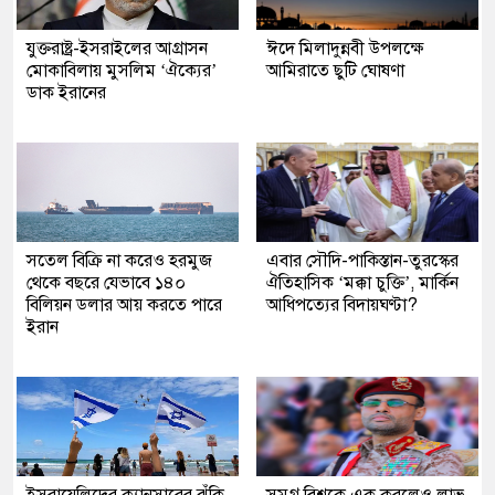
যুক্তরাষ্ট্র-ইসরাইলের আগ্রাসন
ঈদে মিলাদুন্নবী উপলক্ষে
মোকাবিলায় মুসলিম ‘ঐক্যের’
আমিরাতে ছুটি ঘোষণা
ডাক ইরানের
সতেল বিক্রি না করেও হরমুজ
এবার সৌদি-পাকিস্তান-তুরস্কের
থেকে বছরে যেভাবে ১৪০
ঐতিহাসিক ‘মক্কা চুক্তি’, মার্কিন
বিলিয়ন ডলার আয় করতে পারে
আধিপত্যের বিদায়ঘণ্টা?
ইরান