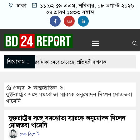
ঢাকা
১১:০৩:০০ এএম
, শনিবার, ০৮ অগাস্ট ২০২৬,
২৪ শ্রাবণ ১৪৩৩ বঙ্গাব্দ
শিরোনাম ::
 শহীদদের কবরের টাকা মেরে খেয়েছে: প্রতিমন্ত্রী ইশরাক
র দৌরাত্ম্য বন্ধে ভারতের ওপর চাপ অব্যাহত রাখার
প্রচ্ছদ
আন্তর্জাতিক
যুক্তরাষ্ট্রের সঙ্গে সমঝোতা স্মারকে অনুমোদন দিলেন মোজতবা
খামেনি
নাটকীয় মোড়, নেপথ্যে কূটনৈতিক বিবৃতি
ে মুজিব থাকলেও শহিদ জিয়ার নাম না থাকার কারণ
যুক্তরাষ্ট্রের সঙ্গে সমঝোতা স্মারকে অনুমোদন দিলেন
মোজতবা খামেনি
ায়াত আমির
ডেস্ক রিপোর্ট