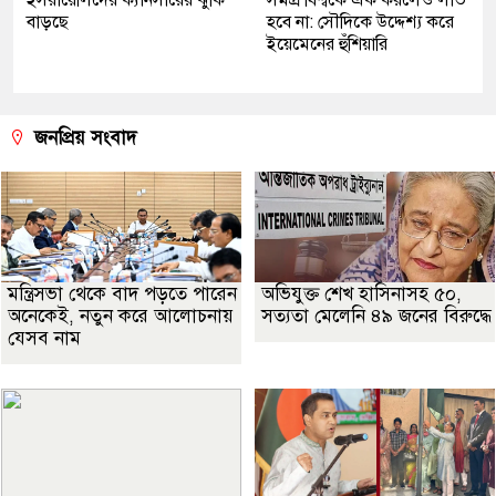
ইসরায়েলিদের ক্যানসারের ঝুঁকি
সমগ্র বিশ্বকে এক করলেও লাভ
বাড়ছে
হবে না: সৌদিকে উদ্দেশ্য করে
ইয়েমেনের হুঁশিয়ারি
জনপ্রিয় সংবাদ
মন্ত্রিসভা থেকে বাদ পড়তে পারেন
অভিযুক্ত শেখ হাসিনাসহ ৫০,
অনেকেই, নতুন করে আলোচনায়
সত্যতা মেলেনি ৪৯ জনের বিরুদ্ধে
যেসব নাম