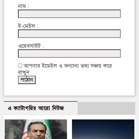
নাম :
ই-মেইল :
ওয়েবসাইট :
আপনার ইমেইল ও অন্যান্য তথ্য সঞ্চয় করে
রাখুন
এ ক্যাটাগরির আরো নিউজ