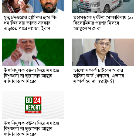
মৃত্যু/দণ্ড/প্রাপ্ত হাসিনার হু’ম’কি-
মহাসড়কে দুর্ঘটনা মোকাবিলায় ১০
ধম’কির দায় ভারত সরকার
কিলোমিটার পরপর মিলবে
এড়াতে পারে না: ডা. ইরান
অ্যাম্বুলেন্স সেবা
উস্কানিমূলক বক্তব্য দিয়ে সমাজে
ভালো সম্পর্ক চাইবেন আবার
বিশৃঙ্খলা না ছড়ানোর আহ্বান
হাসিনা কার্ড খেলবেন, এভাবে
জামায়াত আমিরের
সম্পর্ক হয় না: স্বরাষ্ট্রমন্ত্রী
উস্কানিমূলক বক্তব্য দিয়ে সমাজে
বিশৃঙ্খলা না ছড়ানোর আহ্বান
জামায়াত আমিরের