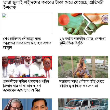
তারা জুলাই শহীদদের কবরের টাকা মেরে খেয়েছে: প্রতিমন্ত্রী
ইশরাক
শেখ হাসিনার দৌরাত্ম্য বন্ধে
২৪ ঘণ্টায় নাটকীয় মোড়, নেপথ্যে
ভারতের ওপর চাপ অব্যাহত রাখার
কূটনৈতিক বিবৃতি
আহ্বান
প্রদর্শনীতে মুজিব থাকলেও শহিদ
সন্তানের মাথা গোঁজার ঠাঁই পেতে
জিয়ার নাম না থাকার কারণ
মাথার চুল বিক্রি করলেন মা
জানালেন জামায়াত আমির