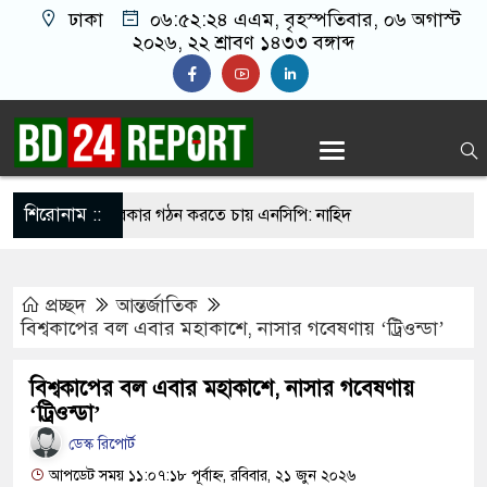
ঢাকা
০৬:৫২:২৫ এএম
, বৃহস্পতিবার, ০৬ অগাস্ট
২০২৬, ২২ শ্রাবণ ১৪৩৩ বঙ্গাব্দ
শিরোনাম ::
ছরের মধ্যে সরকার গঠন করতে চায় এনসিপি: নাহিদ
প্রচ্ছদ
আন্তর্জাতিক
ন ওদের?”, ফোনে শিক্ষার্থীদের ওপর হামলার নির্দেশ
বিশ্বকাপের বল এবার মহাকাশে, নাসার গবেষণায় ‘ট্রিওন্ডা’
কাদের
বিশ্বকাপের বল এবার মহাকাশে, নাসার গবেষণায়
ক্ষমা চাইলেও ফিফা সভাপতি পদেই থাকছেন ইনফান্তিনো
‘ট্রিওন্ডা’
‘বন্দে মাতরম’ গাইলে ‘আকাশ ভেঙে পড়বে না’: কলকাতা
ডেস্ক রিপোর্ট
আপডেট সময় ১১:০৭:১৮ পূর্বাহ্ন, রবিবার, ২১ জুন ২০২৬