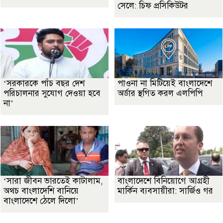
সেলে: চিফ প্রসিকিউটর
‘সরকারকে পাঁচ বছর দেশ
পাওনা না মিটিয়েই বাংলাদেশে
পরিচালনার সুযোগ দেওয়া হবে
অর্ডার স্থগিত করল এলপিপি
না’
‘সারা জীবন ভারতেই কাটালাম,
বাংলাদেশে বিনিয়োগে আগ্রহী
অথচ বাংলাদেশি বানিয়ে
মার্কিন ব্যবসায়ীরা: সার্জিও গর
বাংলাদেশে ঠেলে দিলো’