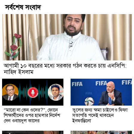
সর্বশেষ সংবাদ
আগামী ১০ বছরের মধ্যে সরকার গঠন করতে চায় এনসিপি:
নাহিদ ইসলাম
“মারো না কেন ওদের?”, ফোনে
ভুলের জন্য ক্ষমা চাইলেও ফিফা
শিক্ষার্থীদের ওপর হামলার নির্দেশ
সভাপতি পদেই থাকছেন
দেন ওবায়দুল কাদের
ইনফান্তিনো