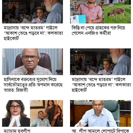
মাদ্রাসায় ‘বন্দে মাতরম’ গাইলে
কিস্তি না পেয়ে গ্রাহকের গরু নিয়ে
‘আকাশ ভেঙে পড়বে না’: কলকাতা
গেলেন এনজিও কর্মীরা
হাইকোর্ট
হাসিনাকে বক্তব্যের সুযোগ দিয়ে
মাদ্রাসায় ‘বন্দে মাতরম’ গাইলে
সার্বভৌমত্বের প্রতি অপমান করেছে
‘আকাশ ভেঙে পড়বে না’: কলকাতা
ভারত: রিজভী
হাইকোর্ট
ম্যাডাম যুবলীগ
আ. লীগ আমলে লোপাটে বিপাকে