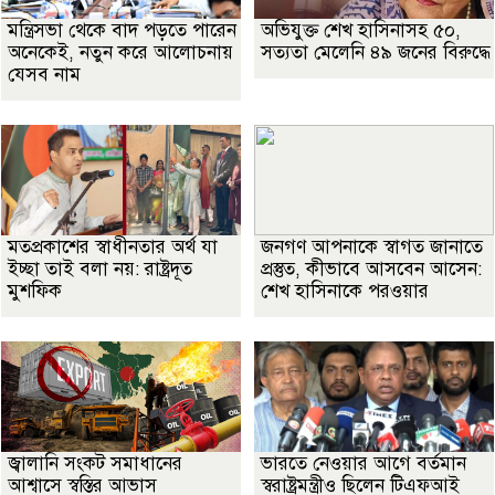
মন্ত্রিসভা থেকে বাদ পড়তে পারেন
অভিযুক্ত শেখ হাসিনাসহ ৫০,
অনেকেই, নতুন করে আলোচনায়
সত্যতা মেলেনি ৪৯ জনের বিরুদ্ধে
যেসব নাম
মতপ্রকাশের স্বাধীনতার অর্থ যা
জনগণ আপনাকে স্বাগত জানাতে
ইচ্ছা তাই বলা নয়: রাষ্ট্রদূত
প্রস্তুত, কীভাবে আসবেন আসেন:
মুশফিক
শেখ হাসিনাকে পরওয়ার
জ্বালানি সংকট সমাধানের
ভারতে নেওয়ার আগে বর্তমান
আশ্বাসে স্বস্তির আভাস
স্বরাষ্ট্রমন্ত্রীও ছিলেন টিএফআই