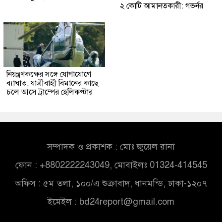
২ কোটি আমানতকারী: গভর্নর
নিয়ন্ত্রণকক্ষের সঙ্গে যোগাযোগে
ব্যাঘাত, যাত্রীবাহী বিমানের কাছে
চলে আসে ট্রাম্পের হেলিকপ্টার
সম্পাদক ও প্রকাশক : মোঃ জুয়েল রানা
ফোন : +8802222243049, মোবাইলঃ 01324-414545
অফিস : ৫ম তলা, ১০০/এ শুক্রাবাদ, ধানমন্ডি, ঢাকা-১২০৭
ইমেইল :
bd24report@gmail.com