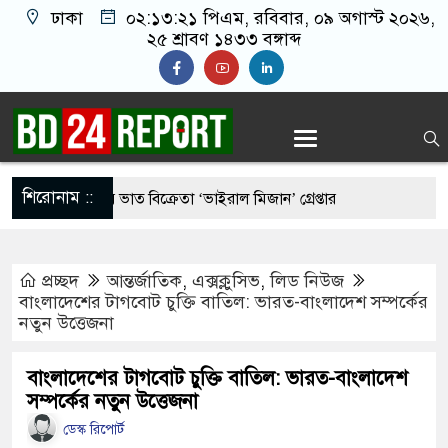
ঢাকা
০২:১৩:২২ পিএম
, রবিবার, ০৯ অগাস্ট ২০২৬,
২৫ শ্রাবণ ১৪৩৩ বঙ্গাব্দ
শিরোনাম ::
রুর মাংস দিয়ে ভাত বিক্রেতা ‘ভাইরাল মিজান’ গ্রেপ্তার
রীর কাছে হেফাজতের ৯ দফা, ইসলামবিরোধী আইন না করার
প্রচ্ছদ
আন্তর্জাতিক
,
এক্সক্লুসিভ
,
লিড নিউজ
বাংলাদেশের টাগবোট চুক্তি বাতিল: ভারত-বাংলাদেশ সম্পর্কের
নতুন উত্তেজনা
র ‘আমেরিকান ষড়’য’ন্ত্র’তত্ত্ব’ নিয়ে প্রশ্ন তুললেন
বাংলাদেশের টাগবোট চুক্তি বাতিল: ভারত-বাংলাদেশ
সম্পর্কের নতুন উত্তেজনা
সিডেন্ট পদে মির্জা ফখরুল নির্বাচিত
ডেস্ক রিপোর্ট