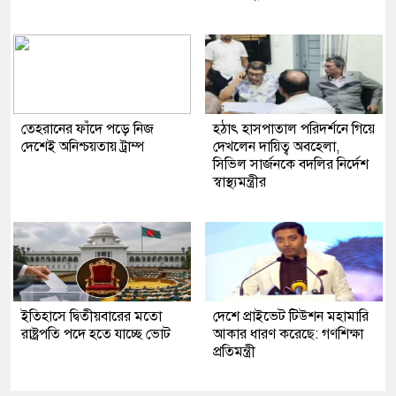
তেহরানের ফাঁদে পড়ে নিজ
হঠাৎ হাসপাতাল পরিদর্শনে গিয়ে
দেশেই অনিশ্চয়তায় ট্রাম্প
দেখলেন দায়িত্ব অবহেলা,
সিভিল সার্জনকে বদলির নির্দেশ
স্বাস্থ্যমন্ত্রীর
ইতিহাসে দ্বিতীয়বারের মতো
দেশে প্রাইভেট টিউশন মহামারি
রাষ্ট্রপতি পদে হতে যাচ্ছে ভোট
আকার ধারণ করেছে: গণশিক্ষা
প্রতিমন্ত্রী