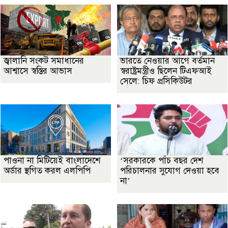
জ্বালানি সংকট সমাধানের
ভারতে নেওয়ার আগে বর্তমান
আশ্বাসে স্বস্তির আভাস
স্বরাষ্ট্রমন্ত্রীও ছিলেন টিএফআই
সেলে: চিফ প্রসিকিউটর
পাওনা না মিটিয়েই বাংলাদেশে
‘সরকারকে পাঁচ বছর দেশ
অর্ডার স্থগিত করল এলপিপি
পরিচালনার সুযোগ দেওয়া হবে
না’