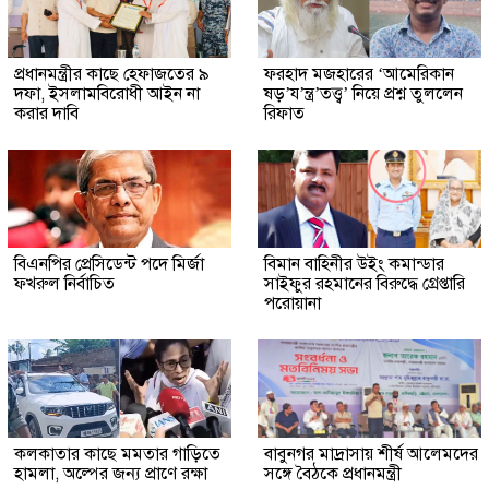
প্রধানমন্ত্রীর কাছে হেফাজতের ৯
ফরহাদ মজহারের ‘আমেরিকান
দফা, ইসলামবিরোধী আইন না
ষড়’য’ন্ত্র’তত্ত্ব’ নিয়ে প্রশ্ন তুললেন
করার দাবি
রিফাত
বিএনপির প্রেসিডেন্ট পদে মির্জা
বিমান বাহিনীর উইং কমান্ডার
ফখরুল নির্বাচিত
সাইফুর রহমানের বিরুদ্ধে গ্রেপ্তারি
পরোয়ানা
কলকাতার কাছে মমতার গাড়িতে
বাবুনগর মাদ্রাসায় শীর্ষ আলেমদের
হামলা, অল্পের জন্য প্রাণে রক্ষা
সঙ্গে বৈঠকে প্রধানমন্ত্রী