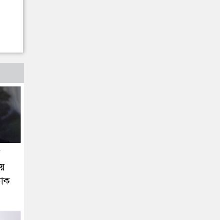
র
ায়
ডাক