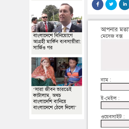
আপনার মতা
বাংলাদেশে বিনিয়োগে
মেসেজ বক্স
আগ্রহী মার্কিন ব্যবসায়ীরা:
সার্জিও গর
নাম :
‘সারা জীবন ভারতেই
কাটালাম, অথচ
ই-মেইল :
বাংলাদেশি বানিয়ে
বাংলাদেশে ঠেলে দিলো’
ওয়েবসাইট :