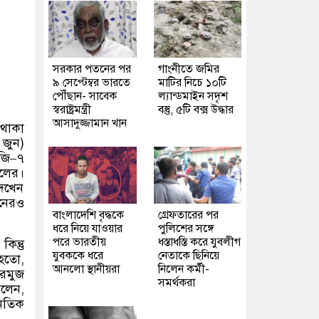
সরকার পতনের পর
গাংনীতে জমির
৯ সেপ্টেম্বর ভারতে
মাটির নিচে ১০টি
পৌঁছান- সাবেক
ল্যান্ডমাইন সদৃশ
স্বরাষ্ট্রমন্ত্রী
বস্তু, ৫টি বক্স উদ্ধার
আসাদুজ্জামান খান
 থাকা
 জুন
)
 জি
–
৭
েলের।
দেখেন
নেরও
বাংলাদেশি বৃদ্ধকে
গ্রেফতারের পর
ধরে নিয়ে যাওয়ার
পুলিশের সঙ্গে
পরে ভারতীয়
ধস্তাধস্তি করে যুবলীগ
,
কিন্তু
যুবককে ধরে
নেতাকে ছিনিয়ে
 হতো
,
আনলো স্থানীয়রা
নিলেন কর্মী-
হরমুজ
সমর্থকরা
বলেন
,
নৈতিক