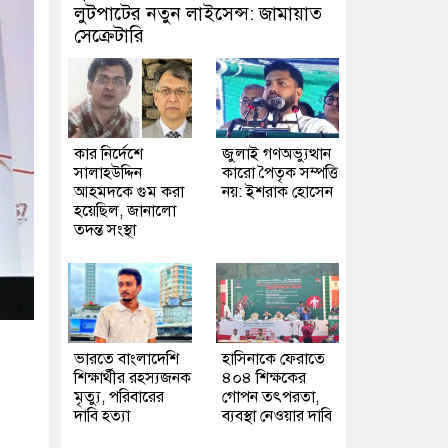
লুটপাটের নতুন লাইসেন্স: জামায়াত
সেক্রেটারি
কার নির্দেশে
জুলাই গণঅভ্যুত্থান
সালাহউদ্দিন
কারো পৈতৃক সম্পত্তি
আহমদকে গুম করা
নয়: ইশরাক হোসেন
হয়েছিল, জানালো
তদন্ত সংস্থা
ভারতে বাংলাদেশি
হাসিনাকে ফেরাতে
শিক্ষার্থীর রহস্যজনক
৪০৪ শিক্ষকের
মৃত্যু, পরিবারের
গোপন তৎপরতা,
দাবি হত্যা
ব্যবস্থা নেওয়ার দাবি