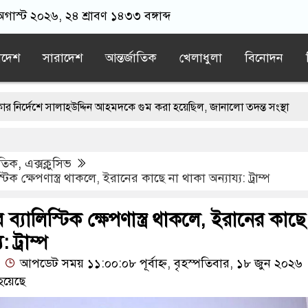
গাস্ট ২০২৬, ২৪ শ্রাবণ ১৪৩৩ বঙ্গাব্দ
াদেশ
সারাদেশ
আন্তর্জাতিক
খেলাধুলা
বিনোদন
ালাহউদ্দিন আহমদকে গুম করা হয়েছিল, জানালো তদন্ত সংস্থা
যজনক মৃত্যু, পরিবারের দাবি হত্যা
াতিক
,
এক্সক্লুসিভ
েম্বর ভারতে পৌঁছান- সাবেক স্বরাষ্ট্রমন্ত্রী আসাদুজ্জামান খান
টিক ক্ষেপণাস্ত্র থাকলে, ইরানের কাছে না থাকা অন্যায্য: ট্রাম্প
 নিয়ে যাওয়ার পরে ভারতীয় যুবককে ধরে আনলো স্থানীয়রা
 ব্যালিস্টিক ক্ষেপণাস্ত্র থাকলে, ইরানের কাছে
র বাবা মারা গেছেন
 ট্রাম্প
আপডেট সময় ১১:০০:০৮ পূর্বাহ্ন, বৃহস্পতিবার, ১৮ জুন ২০২৬
হয়েছে