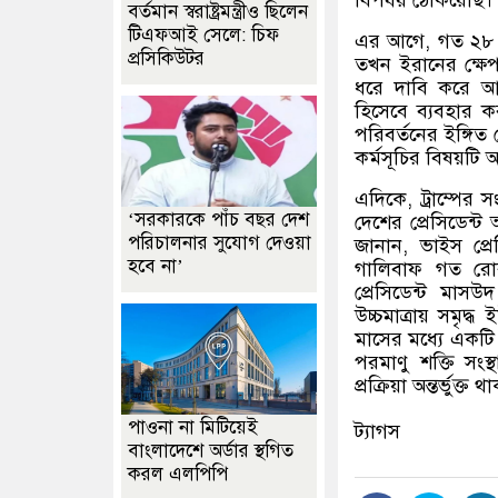
বিপর্যয় ঠেকিয়েছি।
বর্তমান স্বরাষ্ট্রমন্ত্রীও ছিলেন
টিএফআই সেলে: চিফ
এর আগে
,
গত ২৮ ফ
প্রসিকিউটর
তখন ইরানের ক্ষেপণাস
ধরে দাবি করে 
হিসেবে ব্যবহার করছ
পরিবর্তনের ইঙ্গি
কর্মসূচির বিষয়ট
এদিকে
,
ট্রাম্পের 
‘সরকারকে পাঁচ বছর দেশ
দেশের প্রেসিডেন্ট
পরিচালনার সুযোগ দেওয়া
জানান
,
ভাইস প্র
হবে না’
গালিবাফ গত রোবব
প্রেসিডেন্ট মাস
উচ্চমাত্রায় সমৃদ
মাসের মধ্যে একটি 
পরমাণু শক্তি সংস্
প্রক্রিয়া অন্তর্ভুক্
পাওনা না মিটিয়েই
ট্যাগস
বাংলাদেশে অর্ডার স্থগিত
করল এলপিপি