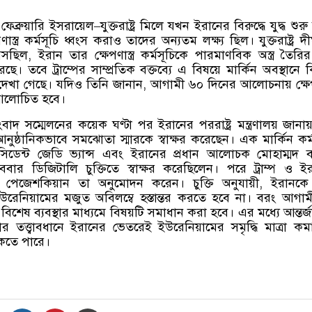
েব্রুয়ারি ইসরায়েল
–
যুক্তরাষ্ট্র মিলে যখন ইরানের বিরুদ্ধে যুদ্ধ শুর
্ত্র কর্মসূচি ধ্বংস করাও তাদের অন্যতম লক্ষ্য ছিল। যুক্তরাষ্ট্র দী
আসছিল
,
ইরান তার ক্ষেপণাস্ত্র কর্মসূচিকে পারমাণবিক অস্ত্র তৈরি
ে। তবে ট্রাম্পের সাম্প্রতিক বক্তব্যে এ বিষয়ে মার্কিন অবস্থানে ক
ত দেখা গেছে। যদিও তিনি জানান
,
আগামী ৬০ দিনের আলোচনায় ক্ষেপণা
ি আলোচিত হবে।
সংবাদ সম্মেলনের কয়েক ঘণ্টা পর ইরানের পররাষ্ট্র মন্ত্রণালয় জানায
 আনুষ্ঠানিকভাবে সমঝোতা স্মারকে স্বাক্ষর করেছেন। এক মার্কিন কর্ম
েসিডেন্ট জেডি ভ্যান্স এবং ইরানের প্রধান আলোচক মোহাম্মদ 
ার ডিজিটালি চুক্তিতে স্বাক্ষর করেছিলেন। পরে ট্রাম্প ও ই
উদ পেজেশকিয়ান তা অনুমোদন করেন। চুক্তি অনুযায়ী
,
ইরানকে
্ধ ইউরেনিয়ামের মজুত অবিলম্বে হস্তান্তর করতে হবে না। বরং আগাম
বিশেষ ব্যবস্থার মাধ্যমে বিষয়টি সমাধান করা হবে। এর মধ্যে আন্তর্
থার তত্ত্বাবধানে ইরানের ভেতরেই ইউরেনিয়ামের সমৃদ্ধি মাত্রা ক
ত থাকতে পারে।