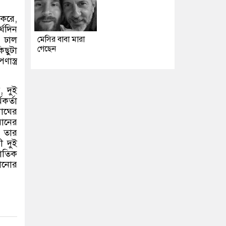
ু করে
,
র্ঘদিন
মেসির বাবা মারা
র ঢাল
গেছেন
িছুটা
স্ত্র
়
,
দুই
কর্তা
বাঘের
রানের
 তার
ী দুই
জাতিক
মানোর