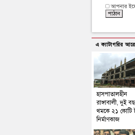
আপনার ইমেইল
এ ক্যাটাগরির আর
হাসপাতালহীন
রাঙ্গাবালী, দুই 
থমকে ২১ কোটি 
নির্মাণকাজ