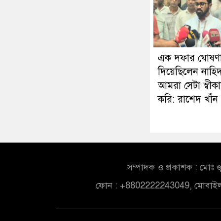
এক দফার ঘোষণ
দিয়েছিলেন নাহিদ
আমরা সেটা স্বীক
করি: রাশেদ খাঁন
সম্পাদক ও প্রকাশক : মোঃ জ
ফোন : +8802222243049, মোবাই