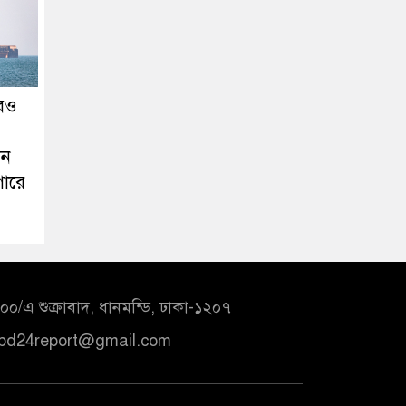
রেও
য়ন
ারে
০/এ শুক্রাবাদ, ধানমন্ডি, ঢাকা-১২০৭
bd24report@gmail.com