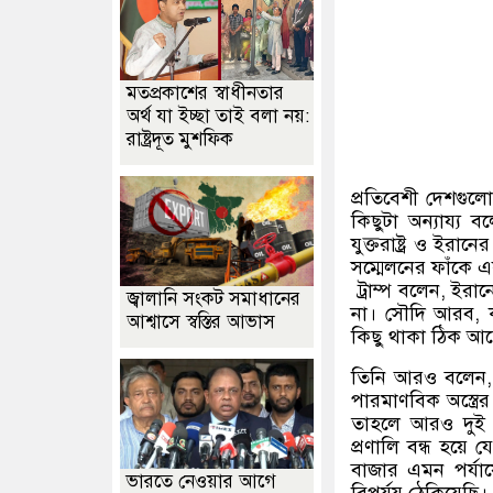
মতপ্রকাশের স্বাধীনতার
অর্থ যা ইচ্ছা তাই বলা নয়:
রাষ্ট্রদূত মুশফিক
প্রতিবেশী দেশগুলোর
কিছুটা অন্যায্য বল
যুক্তরাষ্ট্র ও ইরা
সম্মেলনের ফাঁকে 
ট্রাম্প বলেন
,
ইরানে
জ্বালানি সংকট সমাধানের
না। সৌদি আরব
,
আশ্বাসে স্বস্তির আভাস
কিছু থাকা ঠিক আ
তিনি আরও বলেন
পারমাণবিক অস্ত্রে
তাহলে আরও দুই থ
প্রণালি বন্ধ হয়
বাজার এমন পর্যা
ভারতে নেওয়ার আগে