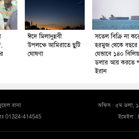
া
ঈদে মিলাদুন্নবী
সতেল বিক্রি না ক
,
উপলক্ষে আমিরাতে ছুটি
হরমুজ থেকে বছরে
ার
ঘোষণা
যেভাবে ১৪০ বিলি
ডলার আয় করতে প
ইরান
ুয়েল রানা
অফিস : ৫ম তলা, ১০
লঃ 01324-414545
ইমেইল :